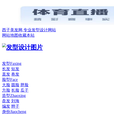
西子美发网,专业发型设计网站
网站地图
收藏本站
发型
Faxing
长发
短发
直发
卷发
脸型
Face
大脸
圆脸
胖脸
方脸
长脸
瓜子
造型
Zhaoxing
盘发
刘海
编发
辫子
身份
Jiaocheng