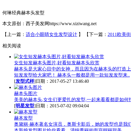
何琳经典赫本头发型
本文原创：西子美发网https://www.xiziwang.net
【上一篇：
适合小眼睛女生发型设计
】
【下一篇：
2011欧
相关阅读
女生短发赫本头图片,好看短发赫本头欣赏
赫本头是大家心目中的女神，而且因为在赫本头的打造上
短发发型给大家吧！ 赫本头一般都是用一款短发发型来..
[
发型式样
]日期：2017-05-27 13:46:40
赫本头图片
美美的赫本头,女生们更爱扎的发型,一起来看看都是如何打
[
明星发型
]日期：2015-07-02 09:04:04
赫本发型
奥黛丽·赫本著名女演员，奥斯卡影后，她的发型也是我
本新娘发型图片给你看看，清纯秀丽的面容靓丽甜美..