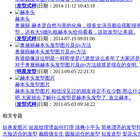
[
发型式样
]日期：2014-11-12 10:43:18
赫本头
奥黛丽·赫本是自然与美的化身，很多女演员都会搭配很
型，还有大S婚礼梳赫本头给你看看，这款发型让美眉..
[
发型式样
]日期：2014-07-19 09:01:06
奥黛丽赫本头发型图片及diy方法
有谁能像这位明星一样即使是已逝世这么多年了大家还是
对于奥黛丽赫本头发型图片及diy方法就算是现在的女明..
[
明星发型
]日期：2013-09-05 22:21:31
赫本头发型图片
赫本头发型图片 相信没见过的朋友肯定不在少数,那么什
吧,大家就会了解什么发型是赫本头发型了. 袁立赫本..
[
发型式样
]日期：2011-05-03 09:34:22
相关专题
短卷发图片
短发纹理烫如何打理
清爽小平头
简单漂亮的发型
大脸适合的发型
戴眼镜女生
圆脸适合的发型
短发造型
梨花头