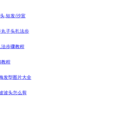
头,短发/沙宣
半丸子头扎法步
扎法步骤教程
和教程
刘海发型图片大全
卡波波头怎么剪