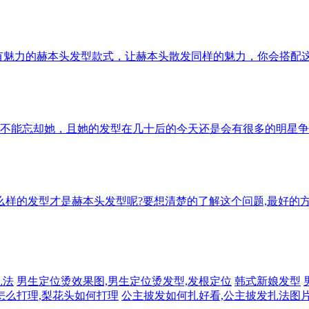
有魅力的赫本头发型款式，让赫本头散发同样的魅力，你会搭配
不能忘却她，且她的发型在几十后的今天还是会有很多的明星争
么样的发型才是赫本头发型呢?要想清楚的了解这个问题,最好的
扎法
男生定位烫效果图,男生定位烫发型,发根定位
韩式新娘发型
怎么打理,梨花头如何打理
公主披发如何扎好看,公主披发扎法图