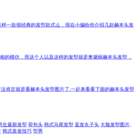
这样一款很经典的发型款式么，现在小编给你介绍几款赫本头发
相的模仿，而这个人以及这样的发型就是奥黛丽赫本头发型，
方法肯定就是看赫本头发型图片了.一起来看看下面的赫本头发型
男生最新发型
荷包头
韩式马尾发型
直发丸子头
大脸发型图片,
片
韩式盘发技巧
型男