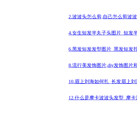
2.波波头怎么剪,自己怎么剪波波
4.女生短发半丸子头图片_短发
6.黑发短发发型图片_黑发短发
8.流行美发饰图片,diy发饰图片
10.眉上刘海如何扎_长发眉上
12.什么是摩卡波波头发型_摩