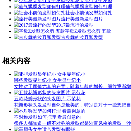
今年夏天流行女生发型
仙气飘飘发型如何打理
社会小前倾发型如何扎
流行美最新发型图片
2017最流行的发型
字母Z发型怎么剪 五款
古典舞的妆容和发型
相关内容
哪些发型显年纪小 女生显年纪小
女性对于颜值尤其的在意，随着年龄的增长、细纹逐渐增
五款花瓣形状的头发图片 示范花
花瓣形状头发发型自然是最美的，特别是对于一些想把自
不对称发型如何打理 看最创意的
很多人都知道一般不对称的发型都是沙宣风格的发型，沙