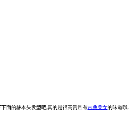
下下面的赫本头发型吧,真的是很高贵且有
古典
美女
的味道哦.