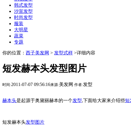
韩式发型
沙宣发型
时尚发型
服装
大明星
蔬菜
专题
你的位置：
西子美发网
>
发型式样
>详细内容
短发赫本头发型图片
2011-07-07 09:56:16
美发网
发型
时间:
来源:
作者:
赫本头
是起源于奥黛丽赫本的一个
发型
,下面给大家来介绍些
短
短发赫本头
发型图片