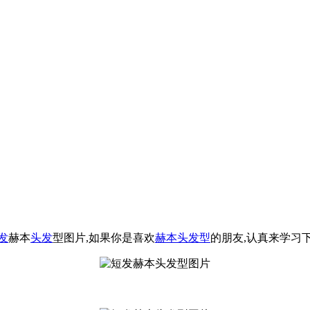
发
赫本
头发
型图片,如果你是喜欢
赫本头发型
的朋友,认真来学习