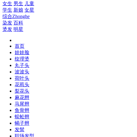
女生
男生
儿童
学生
新娘
女星
综合
Zhonghe
染发
百科
烫发
明星
首页
娃娃脸
纹理烫
丸子头
波波头
荷叶头
花苞头
梨花头
麻花辫
马尾辫
鱼骨辫
蜈蚣辫
蝎子辫
发髻
职场发型