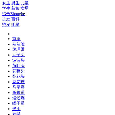
女生
男生
儿童
学生
新娘
女星
综合
Zhonghe
染发
百科
烫发
明星
首页
娃娃脸
纹理烫
丸子头
波波头
荷叶头
花苞头
梨花头
麻花辫
马尾辫
鱼骨辫
蜈蚣辫
蝎子辫
光头
发髻