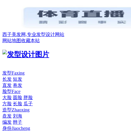
西子美发网,专业发型设计网站
网站地图
收藏本站
发型
Faxing
长发
短发
直发
卷发
脸型
Face
大脸
圆脸
胖脸
方脸
长脸
瓜子
造型
Zhaoxing
盘发
刘海
编发
辫子
身份
Jiaocheng