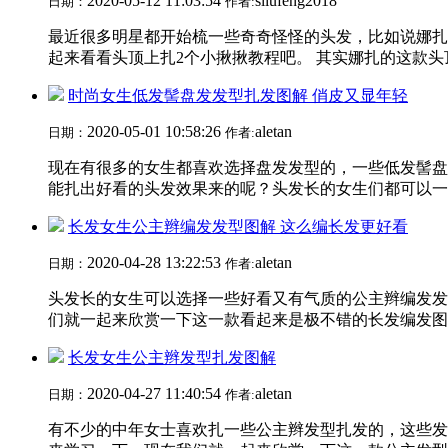
2020-05-12 11:03:54
sliufeng2018
日期：
作者:
最近很多明星都开始梳一些奇奇怪怪的头发，比如说娜扎
起来看看头顶上扎2个小揪揪教程吧。 其实娜扎的这款头顶
时尚女生低发髻盘发发型扎发图解 俏皮又显年轻
2020-05-01 10:58:26
aletan
日期：
作者:
现在有很多的女生都喜欢选择盘发发型的，一些低发髻盘
能扎出好看的头发效果来的呢？头发长的女生们都可以一起
长发女生公主辫编发发型图解 这么编长发更好看
2020-04-28 13:22:53
aletan
日期：
作者:
头发长的女生可以选择一些好看又有气质的公主辫编发发
们就一起来欣赏一下这一款看起来是极不错的长发编发图解
长发女生公主辫发型扎发图解
2020-04-27 11:40:54
aletan
日期：
作者:
有不少的中年女士喜欢扎一些公主辫发型扎发的，这些发