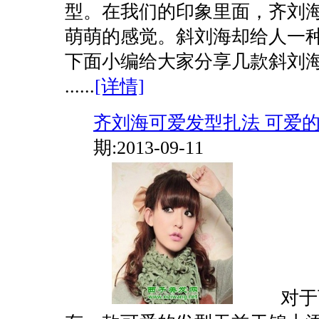
型。在我们的印象里面，齐刘
萌萌的感觉。斜刘海却给人一
下面小编给大家分享几款斜刘
......
[详情]
齐刘海可爱发型扎法 可爱
期:2013-09-11
对于