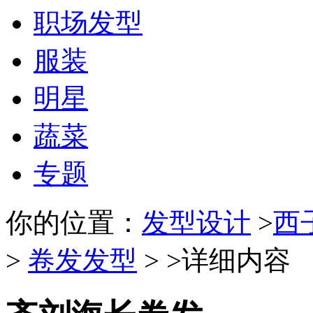
职场发型
服装
明星
蔬菜
专题
你的位置：
发型设计
>
西
>
卷发发型
> >详细内容