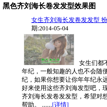
黑色齐刘海长卷发发型效果图
女生齐刘海长发卷发发型 
期:2014-05-04
女生们都
年纪，一般知趣的人也不会随
纪，如果你想要让你年年纪永
好来使用这些齐刘海发型吧，
齐刘海长发卷发发型，希望对
帮助。 ......
[详情]