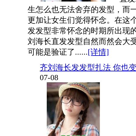
生怎么也无法舍弃的发型，而
更加让女生们觉得怀念。在这
发发型非常怀念的时期所出现
刘海长直发发型自然而然会大
可能是验证了......
[详情]
齐刘海长发发型扎法 你也
07-08