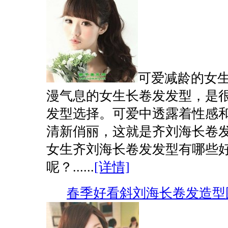
可爱减龄的女
漫气息的女生长卷发发型，是
发型选择。可爱中透露着性感
清新俏丽，这就是齐刘海长卷
女生齐刘海长卷发发型有哪些
呢？......
[详情]
春季好看斜刘海长卷发造型