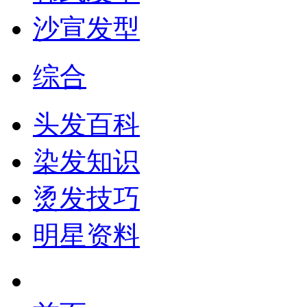
沙宣发型
综合
头发百科
染发知识
烫发技巧
明星资料