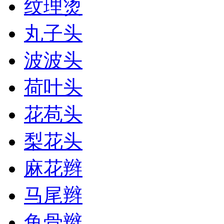
纹理烫
丸子头
波波头
荷叶头
花苞头
梨花头
麻花辫
马尾辫
鱼骨辫