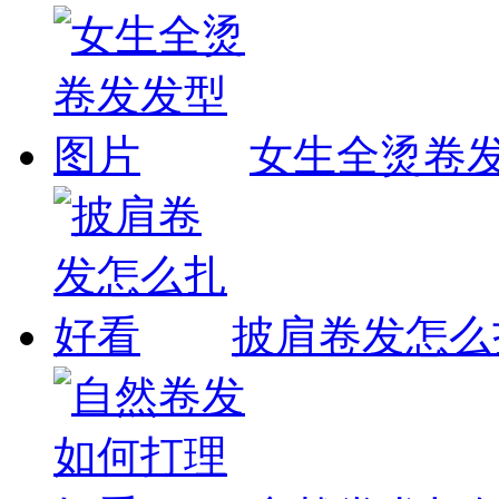
女生全烫卷
披肩卷发怎么