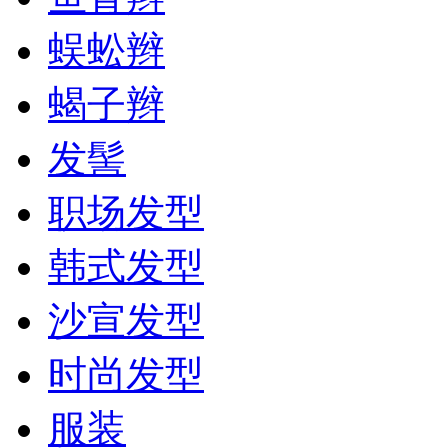
蜈蚣辫
蝎子辫
发髻
职场发型
韩式发型
沙宣发型
时尚发型
服装