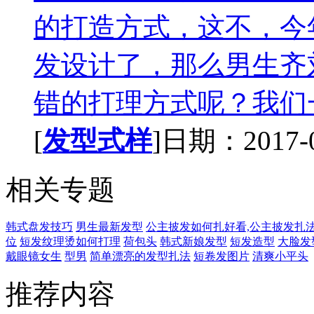
的打造方式，这不，今
发设计了，那么男生齐
错的打理方式呢？我们一
[
发型式样
]日期：2017-09
相关专题
韩式盘发技巧
男生最新发型
公主披发如何扎好看,公主披发扎
位
短发纹理烫如何打理
荷包头
韩式新娘发型
短发造型
大脸发
戴眼镜女生
型男
简单漂亮的发型扎法
短卷发图片
清爽小平头
推荐内容