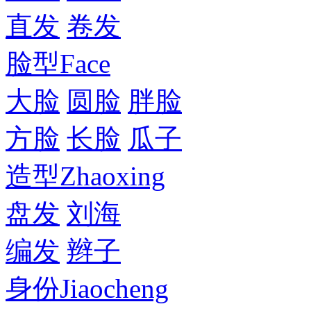
直发
卷发
脸型
Face
大脸
圆脸
胖脸
方脸
长脸
瓜子
造型
Zhaoxing
盘发
刘海
编发
辫子
身份
Jiaocheng