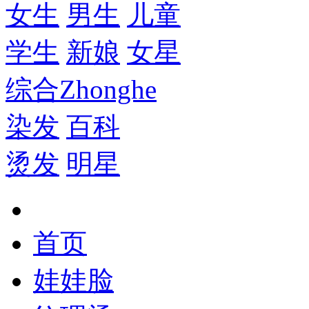
女生
男生
儿童
学生
新娘
女星
综合
Zhonghe
染发
百科
烫发
明星
首页
娃娃脸