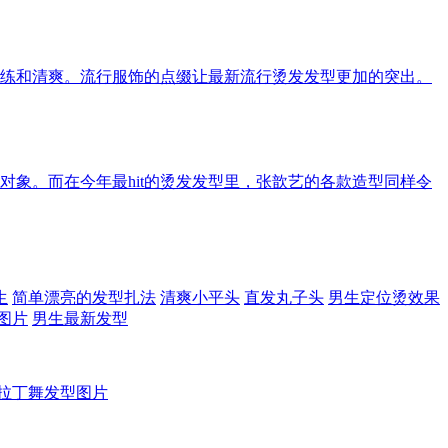
练和清爽。流行服饰的点缀让最新流行烫发发型更加的突出。
对象。而在今年最hit的烫发发型里，张歆艺的各款造型同样令
生
简单漂亮的发型扎法
清爽小平头
直发丸子头
男生定位烫效果
图片
男生最新发型
生拉丁舞发型图片