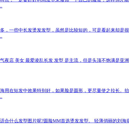
.
多，一些中长发烫发发型，虽然是比较短的，可是看起来却是很洋
.
片人气夜店 美女 最爱凌乱长发 发型 是主流，但是头顶不饱满
海用在短发中效果特别好，如果脸是圆形，更尽量使之拉长。抬
.
适合什么发型图片呢?圆脸MM首选烫发发型。 轻薄俏丽的刘海