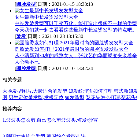
[
圆脸发型
]日期：2021-01-15 18:38:13
女生最新中长发烫发发型大全
中长发烫发型可以千变万化，能打造出很多不一样的类型
今天我们就一起去看看这些最新中长发烫发型的特点吧。.
[
烫发
]日期：2021-01-28 13:15:30
圆脸烫发如何打理 2021年最时尚的圆脸烫发发型大全
从小清新到30岁的成熟女人，张歆艺的华丽蜕变夹杂着
人心动不已..
[
圆脸发型
]日期：2021-02-10 13:42:24
相关专题
大脸发型图片,大脸适合的发型
短发纹理烫如何打理
韩式新娘
图,男生定位烫发型,发根定位
短发造型
梨花头怎么打理,梨花头
推荐内容
1.波波头怎么剪,自己怎么剪波波头,短发/沙宣
3.韩国女生约会发型,韩国约会发型扎法