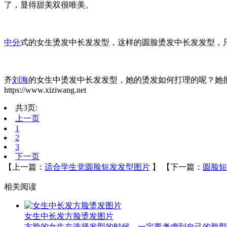
了，显得甜美双很唯美。
中分
式的女生烫发中长发发型，这样的圆脸烫发中长发发型，
齐
刘海
的女生中烫发中长发发型，她的烫发如何打理的呢？她
https://www.xiziwang.net
共3页:
上一页
1
2
3
下一页
【上一篇：
适合学生党圆脸短发发型图片
】
【下一篇：
圆脸短
相关阅读
女生中长发方脸烫发图片
方脸的女生在选择发型的时候，一定要考虑到自己的脸型