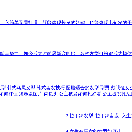
。它简单又易打理，既能体现长发的妩媚，也能体现出短发的干
.
辛酸与努力。如今成为时尚界新宠的她，各种发型打扮都成为模仿
发型
韩式马尾发型
韩式盘发技巧
圆脸适合的发型
型男
戴眼镜女
如何打理
短卷发图片
荷包头
公主披发如何扎好看,公主披发扎法
2.拉丁舞发型_拉丁舞盘发_女
4.女生有层次的发型如何扎