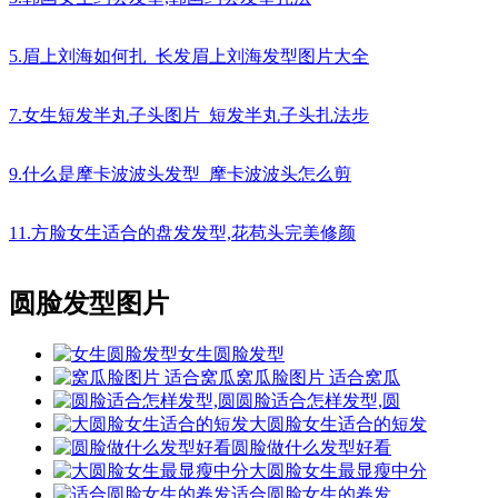
5.眉上刘海如何扎_长发眉上刘海发型图片大全
7.女生短发半丸子头图片_短发半丸子头扎法步
9.什么是摩卡波波头发型_摩卡波波头怎么剪
11.方脸女生适合的盘发发型,花苞头完美修颜
圆脸发型图片
女生圆脸发型
窝瓜脸图片 适合窝瓜
圆脸适合怎样发型,圆
大圆脸女生适合的短发
圆脸做什么发型好看
大圆脸女生最显瘦中分
适合圆脸女生的卷发