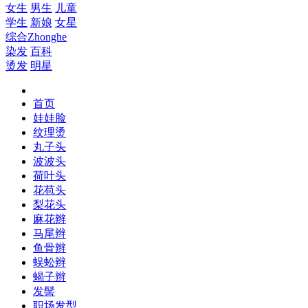
女生
男生
儿童
学生
新娘
女星
综合
Zhonghe
染发
百科
烫发
明星
首页
娃娃脸
纹理烫
丸子头
波波头
荷叶头
花苞头
梨花头
麻花辫
马尾辫
鱼骨辫
蜈蚣辫
蝎子辫
发髻
职场发型