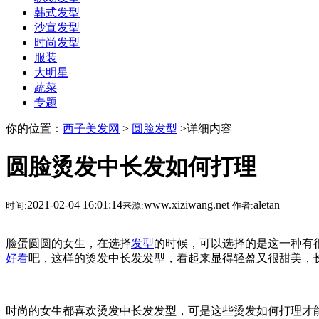
韩式发型
沙宣发型
时尚发型
服装
大明星
蔬菜
专题
你的位置：
西子美发网
>
圆脸发型
>详细内容
圆脸烫发中长发如何打理
2021-02-04 16:01:14
www.xiziwang.net
aletan
时间:
来源:
作者:
脸蛋圆圆的女生，在选择
发型
的时候，可以选择的是这一种有
好看
吧，这样的烫发中长发发型，看起来显得轻盈又很甜美，
时尚的女生都喜欢烫发中长发发型，可是这些烫发如何打理才