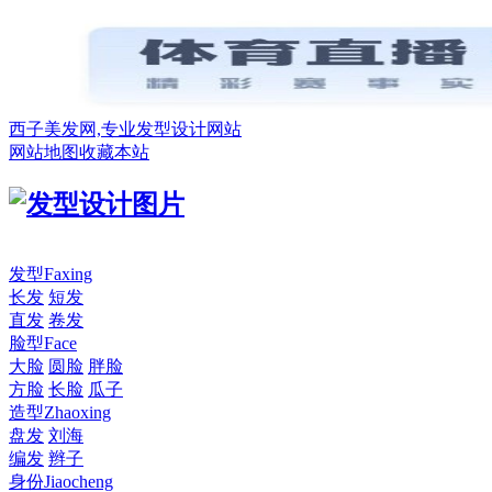
西子美发网,专业发型设计网站
网站地图
收藏本站
发型
Faxing
长发
短发
直发
卷发
脸型
Face
大脸
圆脸
胖脸
方脸
长脸
瓜子
造型
Zhaoxing
盘发
刘海
编发
辫子
身份
Jiaocheng