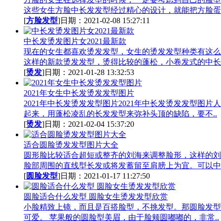
这些女生方脸中长发发型经过精心的设计，就能把方脸蛋.
[
方脸发型
]日期：2021-02-08 15:27:11
中长发烫发图片女2021最新款
现在的女生都喜欢烫发发型，女生的烫发发型种类有这么
这样的新款烫发发型，烫得比较的蓬松，小卷发式的中长.
[
烫发
]日期：2021-01-28 13:32:53
2021年女生中长发烫发发型图片
2021年中长发烫发发型图片2021年中长发烫发发型图
起来，用蓬松凌乱的长发发型来弥补头顶的缺陷，要不..
[
烫发
]日期：2021-02-04 15:37:20
适合圆脸烫发发型图片大全
圆形脸比较适合超短或整齐的刘海来调整脸形，这样的刘
脸部周围的直线型长发或将发蓄留至肩膀上为宜。可以中.
[
圆脸发型
]日期：2021-01-17 11:27:50
圆脸适合什么发型 圆脸女生烫发发型欣赏
小脸精致上镜，而且是百搭脸型，不挑发型。那圆脸发型
可爱。 苹果般的圆脸型美眉，由于脸颊圆嘟嘟的，非常..