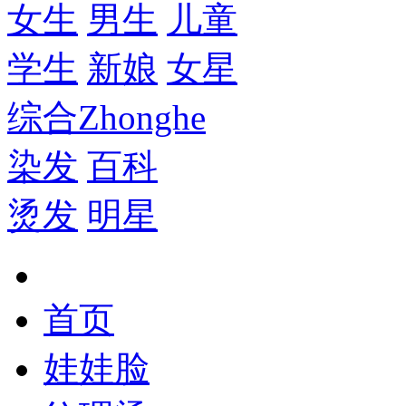
女生
男生
儿童
学生
新娘
女星
综合
Zhonghe
染发
百科
烫发
明星
首页
娃娃脸