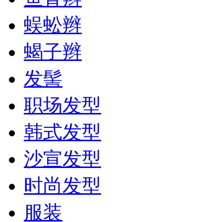
蜈蚣辫
蝎子辫
发髻
职场发型
韩式发型
沙宣发型
时尚发型
服装