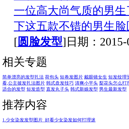
一位高大尚气质的男生
下这五款不错的男生脸圆
[
圆脸发型
]日期：2015-01
相关专题
简单漂亮的发型扎法
荷包头
短卷发图片
戴眼镜女生
短发纹理
看,公主披发扎法图片
韩式盘发技巧
清爽小平头
梨花头怎么打
适合的发型
短发造型
直发丸子头
韩式新娘发型
男生最新发型
推荐内容
1.少女染发发型图片_好看少女染发如何打理迷