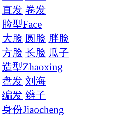
直发
卷发
脸型
Face
大脸
圆脸
胖脸
方脸
长脸
瓜子
造型
Zhaoxing
盘发
刘海
编发
辫子
身份
Jiaocheng