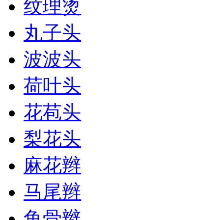
纹理烫
丸子头
波波头
荷叶头
花苞头
梨花头
麻花辫
马尾辫
鱼骨辫