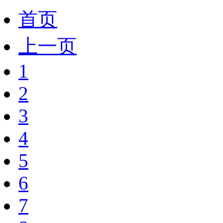
首页
上一页
1
2
3
4
5
6
7