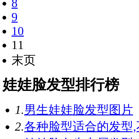
8
9
10
11
末页
娃娃脸发型排行榜
1.
男生娃娃脸发型图片
2.
各种脸型适合的发型