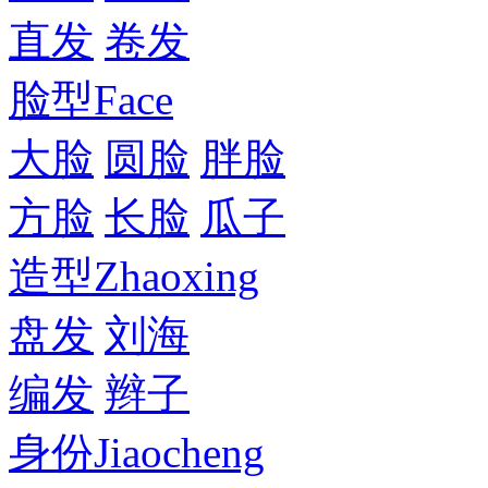
直发
卷发
脸型
Face
大脸
圆脸
胖脸
方脸
长脸
瓜子
造型
Zhaoxing
盘发
刘海
编发
辫子
身份
Jiaocheng