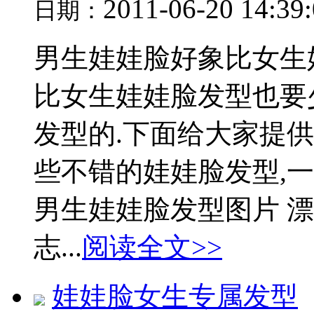
2011-06-20 14:39
日期：
男生娃娃脸好象比女生
比女生娃娃脸发型也要
发型的.下面给大家提
些不错的娃娃脸发型,
男生娃娃脸发型图片 
志...
阅读全文>>
娃娃脸女生专属发型