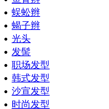
蜈蚣辫
蝎子辫
光头
发髻
职场发型
韩式发型
沙宣发型
时尚发型