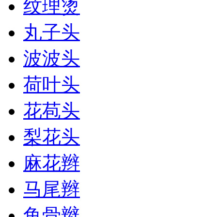
纹理烫
丸子头
波波头
荷叶头
花苞头
梨花头
麻花辫
马尾辫
鱼骨辫