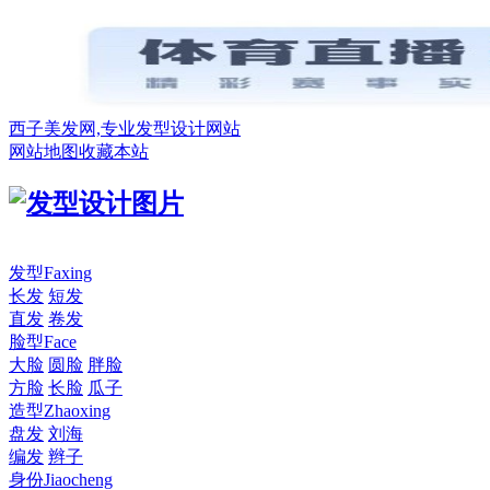
西子美发网,专业发型设计网站
网站地图
收藏本站
发型
Faxing
长发
短发
直发
卷发
脸型
Face
大脸
圆脸
胖脸
方脸
长脸
瓜子
造型
Zhaoxing
盘发
刘海
编发
辫子
身份
Jiaocheng