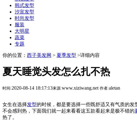
韩式发型
沙宣发型
时尚发型
服装
大明星
蔬菜
专题
你的位置：
西子美发网
>
夏季发型
>详细内容
夏天睡觉头发怎么扎不热
2020-08-14 18:17:13
www.xiziwang.net
aletan
时间:
来源:
作者:
女生在选择
发型
的时候，都是要选择一些既舒适又有气质的发
不会感到热，下面我们就一起来看看这五款看起来是极不错的
热了。