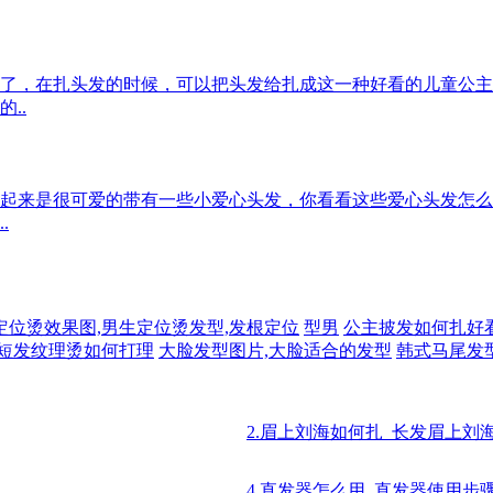
了，在扎头发的时候，可以把头发给扎成这一种好看的儿童公主
..
起来是很可爱的带有一些小爱心头发，你看看这些爱心头发怎么
.
定位烫效果图,男生定位烫发型,发根定位
型男
公主披发如何扎好
短发纹理烫如何打理
大脸发型图片,大脸适合的发型
韩式马尾发
2.眉上刘海如何扎_长发眉上刘
4.直发器怎么用_直发器使用步