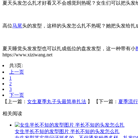
夏天头发怎么扎才好看又不会感觉到热呢？女生们可以把头发
高位
马尾
头的发型，这样的头发怎么扎不热呢？她把头发给扎
夏天睡觉头发发型也可以扎成低位的盘发发型，这一种带有小
https://www.xiziwang.net
共3页:
上一页
1
2
3
下一页
【上一篇：
女生夏季丸子头最简单扎法
】
【下一篇：
夏季流行
相关阅读
女生半长不短的发型图片 半长不短的头发怎么扎
女生发型其实学问还挺多的，不但烫发种类多样，扎发D