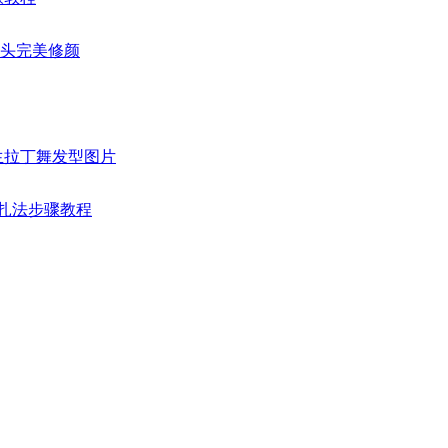
苞头完美修颜
女生拉丁舞发型图片
发扎法步骤教程