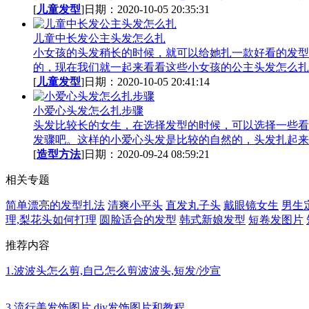
[
儿童发型
]日期：2020-10-05 20:35:31
儿童中长发公主头发怎么扎
小女孩的头发稍长的时候，就可以给她扎一款好看的发型
的，现在我们就一起来看看这些小女孩的公主头发怎么扎的
[
儿童发型
]日期：2020-10-05 20:41:14
小爱心头发怎么扎步骤
头发比较长的女生，在选择发型的时候，可以选择一些看
发骤吧。这样的小爱心头发是比较的自然的，头发扎起来.
[
造型方法
]日期：2020-09-24 08:59:21
相关专题
简单漂亮的发型扎法
清爽小平头
直发丸子头
戴眼镜女生
男生
理,梨花头如何打理
圆脸适合的发型
韩式新娘发型
短卷发图片
推荐内容
1.波波头怎么剪,自己怎么剪波波头,短发/沙宣
3.流行美发饰图片,diy发饰图片和教程