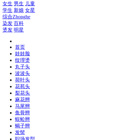
女生
男生
儿童
学生
新娘
女星
综合
Zhonghe
染发
百科
烫发
明星
首页
娃娃脸
纹理烫
丸子头
波波头
荷叶头
花苞头
梨花头
麻花辫
马尾辫
鱼骨辫
蜈蚣辫
蝎子辫
发髻
职场发型