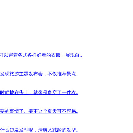
以穿着各式各样好看的衣服，展现自..
发现旅游主题发布会，不仅推荐景点..
时候披在头上，就像是多穿了一件衣..
要的事情了。要不这个夏天可不容易..
什么短发发型呢，清爽又减龄的发型..