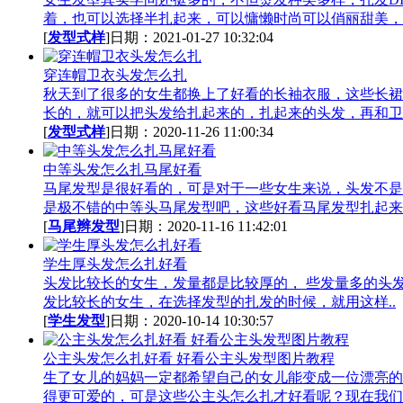
着，也可以选择半扎起来，可以慵懒时尚可以俏丽甜美，今
[
发型式样
]日期：2021-01-27 10:32:04
穿连帽卫衣头发怎么扎
秋天到了很多的女生都换上了好看的长袖衣服，这些长裙
长的，就可以把头发给扎起来的，扎起来的头发，再和卫.
[
发型式样
]日期：2020-11-26 11:00:34
中等头发怎么扎马尾好看
马尾发型是很好看的，可是对于一些女生来说，头发不是
是极不错的中等头马尾发型吧，这些好看马尾发型扎起来.
[
马尾辫发型
]日期：2020-11-16 11:42:01
学生厚头发怎么扎好看
头发比较长的女生，发量都是比较厚的， 些发量多的头
发比较长的女生，在选择发型的扎发的时候，就用这样..
[
学生发型
]日期：2020-10-14 10:30:57
公主头发怎么扎好看 好看公主头发型图片教程
生了女儿的妈妈一定都希望自己的女儿能变成一位漂亮的
得更可爱的，可是这些公主头怎么扎才好看呢？现在我们.