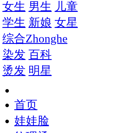
女生
男生
儿童
学生
新娘
女星
综合
Zhonghe
染发
百科
烫发
明星
首页
娃娃脸