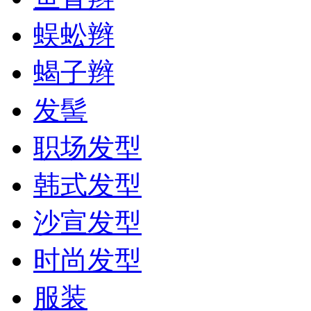
蜈蚣辫
蝎子辫
发髻
职场发型
韩式发型
沙宣发型
时尚发型
服装