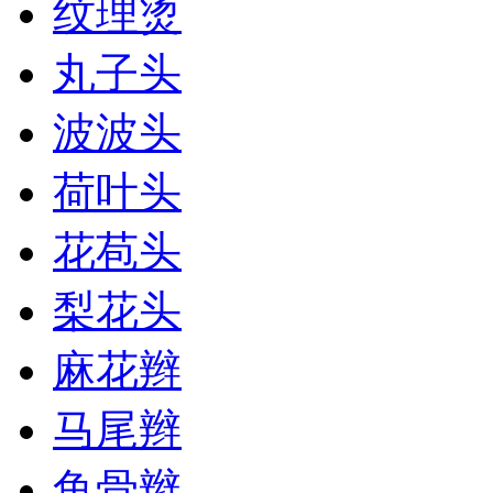
纹理烫
丸子头
波波头
荷叶头
花苞头
梨花头
麻花辫
马尾辫
鱼骨辫