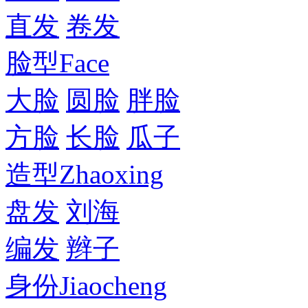
直发
卷发
脸型
Face
大脸
圆脸
胖脸
方脸
长脸
瓜子
造型
Zhaoxing
盘发
刘海
编发
辫子
身份
Jiaocheng