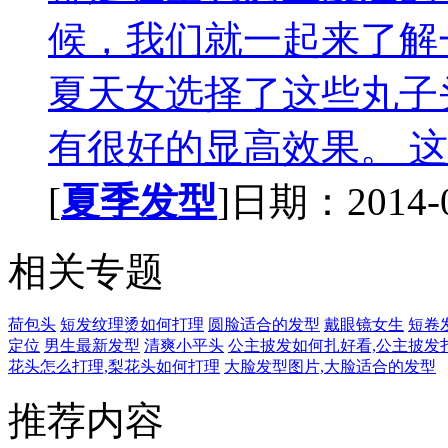
候，我们就一起来了解
夏天女选择了这些丸子
有很好的显高效果。 这
[
夏季发型
]日期：2014-09
相关专题
荷包头
短发纹理烫如何打理
圆脸适合的发型
戴眼镜女生
短卷
定位
男生最新发型
清爽小平头
公主披发如何扎好看,公主披发
花头怎么打理,梨花头如何打理
大脸发型图片,大脸适合的发型
推荐内容