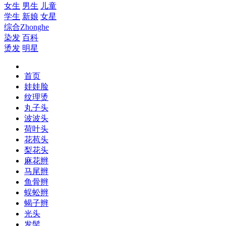
女生
男生
儿童
学生
新娘
女星
综合
Zhonghe
染发
百科
烫发
明星
首页
娃娃脸
纹理烫
丸子头
波波头
荷叶头
花苞头
梨花头
麻花辫
马尾辫
鱼骨辫
蜈蚣辫
蝎子辫
光头
发髻