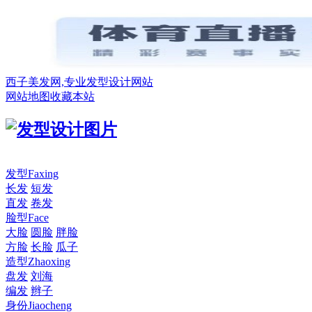
西子美发网,专业发型设计网站
网站地图
收藏本站
发型
Faxing
长发
短发
直发
卷发
脸型
Face
大脸
圆脸
胖脸
方脸
长脸
瓜子
造型
Zhaoxing
盘发
刘海
编发
辫子
身份
Jiaocheng