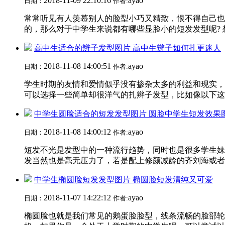
2018-11-09 22:10:16
ayao
日期：
作者:
常常听见有人羡慕别人的脸型小巧又精致，恨不得自己也
的，那么对于中学生来说都有哪些显脸小的短发发型呢? 
高中生适合的辫子发型图片 高中生辫子如何扎更迷人
2018-11-08 14:00:51
ayao
日期：
作者:
学生时期的友情和爱情似乎没有掺杂太多的利益和现实，
可以选择一些简单却很洋气的扎辫子发型，比如像以下这几
中学生圆脸适合的短发发型图片 圆脸中学生短发效果
2018-11-08 14:00:12
ayao
日期：
作者:
短发不光是发型中的一种流行趋势，同时也是很多学生妹
发当然也是毫无压力了，若是配上修颜减龄的齐刘海或者空
中学生椭圆脸短发发型图片 椭圆脸短发清纯又可爱
2018-11-07 14:22:12
ayao
日期：
作者:
椭圆脸也就是我们常见的鹅蛋脸脸型，线条流畅的脸部轮