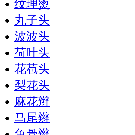
纹理烫
丸子头
波波头
荷叶头
花苞头
梨花头
麻花辫
马尾辫
鱼骨辫