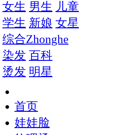
女生
男生
儿童
学生
新娘
女星
综合
Zhonghe
染发
百科
烫发
明星
首页
娃娃脸