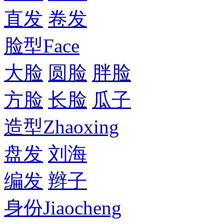
直发
卷发
脸型
Face
大脸
圆脸
胖脸
方脸
长脸
瓜子
造型
Zhaoxing
盘发
刘海
编发
辫子
身份
Jiaocheng