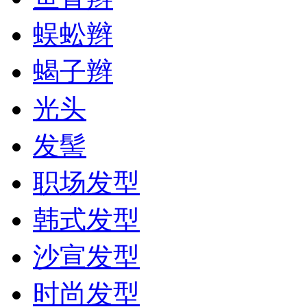
蜈蚣辫
蝎子辫
光头
发髻
职场发型
韩式发型
沙宣发型
时尚发型