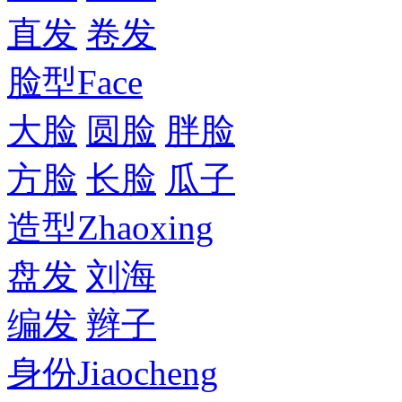
直发
卷发
脸型
Face
大脸
圆脸
胖脸
方脸
长脸
瓜子
造型
Zhaoxing
盘发
刘海
编发
辫子
身份
Jiaocheng