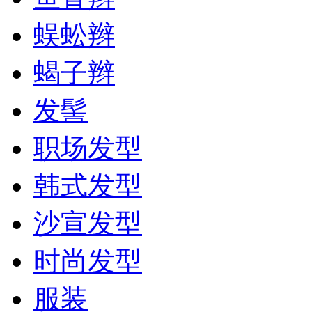
蜈蚣辫
蝎子辫
发髻
职场发型
韩式发型
沙宣发型
时尚发型
服装