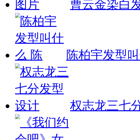
曹云金染白
陈柏宇发型叫
权志龙三七