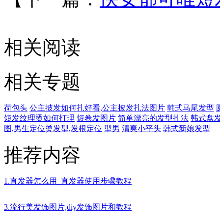
相关阅读
相关专题
荷包头
公主披发如何扎好看,公主披发扎法图片
韩式马尾发型
短发纹理烫如何打理
短卷发图片
简单漂亮的发型扎法
韩式盘
图,男生定位烫发型,发根定位
型男
清爽小平头
韩式新娘发型
推荐内容
1.直发器怎么用_直发器使用步骤教程
3.流行美发饰图片,diy发饰图片和教程