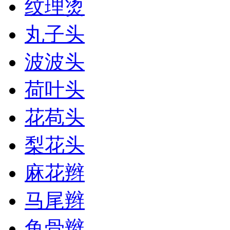
纹理烫
丸子头
波波头
荷叶头
花苞头
梨花头
麻花辫
马尾辫
鱼骨辫