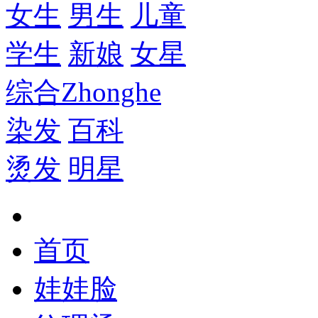
女生
男生
儿童
学生
新娘
女星
综合
Zhonghe
染发
百科
烫发
明星
首页
娃娃脸