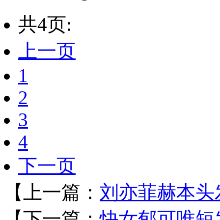
共4页:
上一页
1
2
3
4
下一页
【上一篇：
刘亦菲赫本头
【下一篇：
快女郁可唯短