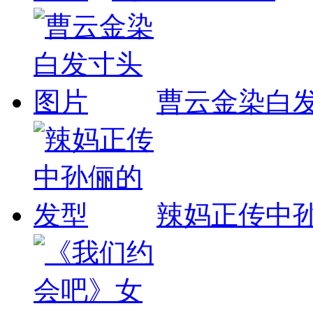
曹云金染白
辣妈正传中