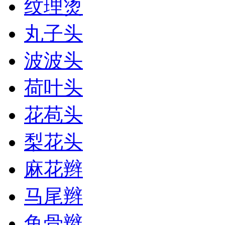
纹理烫
丸子头
波波头
荷叶头
花苞头
梨花头
麻花辫
马尾辫
鱼骨辫