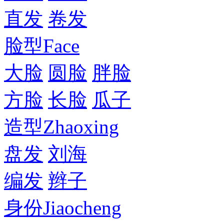
直发
卷发
脸型
Face
大脸
圆脸
胖脸
方脸
长脸
瓜子
造型
Zhaoxing
盘发
刘海
编发
辫子
身份
Jiaocheng