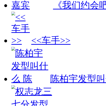
《我们约会
<<车手>>
陈柏宇发型叫