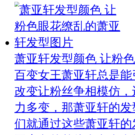
萧亚轩发型颜色 让粉
百变女王萧亚轩总是能
改变让粉丝争相模仿，
力多变，那萧亚轩的发
们就通过这些萧亚轩的