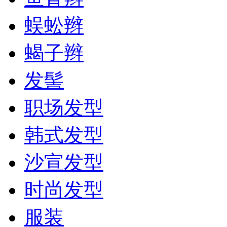
蜈蚣辫
蝎子辫
发髻
职场发型
韩式发型
沙宣发型
时尚发型
服装