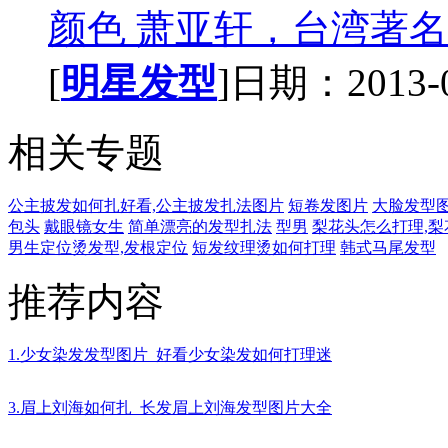
颜色 萧亚轩，台湾著名的
[
明星发型
]日期：2013-07
相关专题
公主披发如何扎好看,公主披发扎法图片
短卷发图片
大脸发型图
包头
戴眼镜女生
简单漂亮的发型扎法
型男
梨花头怎么打理,
男生定位烫发型,发根定位
短发纹理烫如何打理
韩式马尾发型
推荐内容
1.少女染发发型图片_好看少女染发如何打理迷
3.眉上刘海如何扎_长发眉上刘海发型图片大全