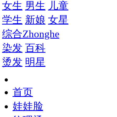
女生
男生
儿童
学生
新娘
女星
综合
Zhonghe
染发
百科
烫发
明星
首页
娃娃脸