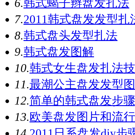
6.
韩式蝎子辫盘发扎法
7.
2011韩式盘发发型扎
8.
韩式盘头发型扎法
9.
韩式盘发图解
10.
韩式女生盘发扎法
11.
最潮公主盘发发型
12.
简单的韩式盘发步骤,
13.
欧美盘发图片和流
14.
2011日系盘发diy步