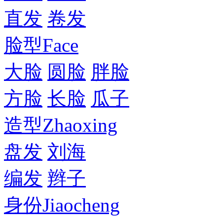
直发
卷发
脸型
Face
大脸
圆脸
胖脸
方脸
长脸
瓜子
造型
Zhaoxing
盘发
刘海
编发
辫子
身份
Jiaocheng