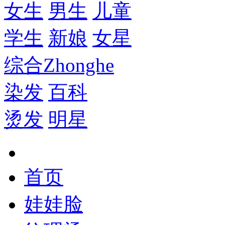
女生
男生
儿童
学生
新娘
女星
综合
Zhonghe
染发
百科
烫发
明星
首页
娃娃脸