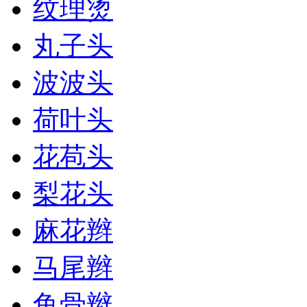
纹理烫
丸子头
波波头
荷叶头
花苞头
梨花头
麻花辫
马尾辫
鱼骨辫