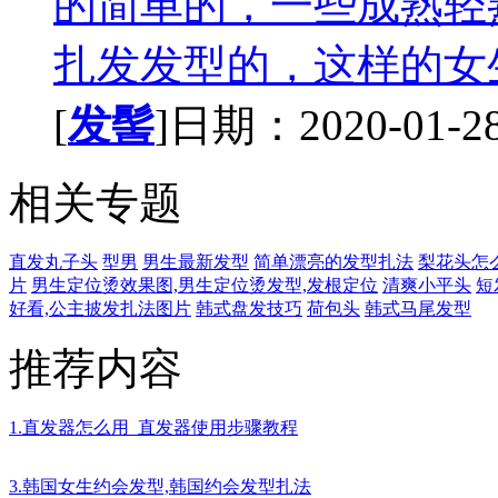
的简单的，一些成熟轻
扎发发型的，这样的女生
[
发髻
]日期：2020-01-28 
相关专题
直发丸子头
型男
男生最新发型
简单漂亮的发型扎法
梨花头怎
片
男生定位烫效果图,男生定位烫发型,发根定位
清爽小平头
短
好看,公主披发扎法图片
韩式盘发技巧
荷包头
韩式马尾发型
推荐内容
1.直发器怎么用_直发器使用步骤教程
3.韩国女生约会发型,韩国约会发型扎法