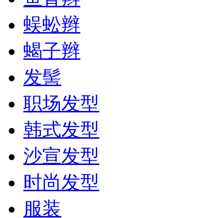
蜈蚣辫
蝎子辫
发髻
职场发型
韩式发型
沙宣发型
时尚发型
服装