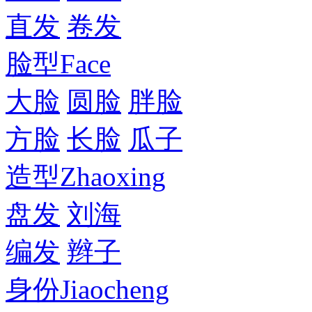
直发
卷发
脸型
Face
大脸
圆脸
胖脸
方脸
长脸
瓜子
造型
Zhaoxing
盘发
刘海
编发
辫子
身份
Jiaocheng