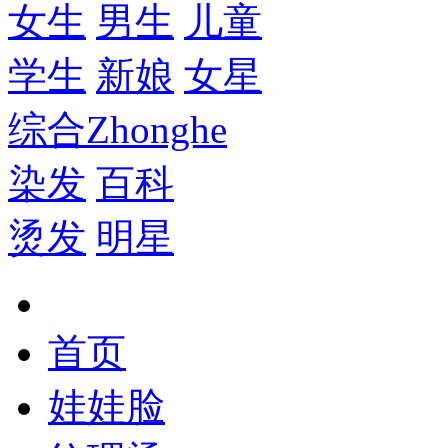
女生
男生
儿童
学生
新娘
女星
综合
Zhonghe
染发
百科
烫发
明星
首页
娃娃脸