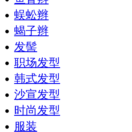
蜈蚣辫
蝎子辫
发髻
职场发型
韩式发型
沙宣发型
时尚发型
服装