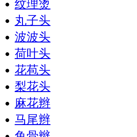
纹理烫
丸子头
波波头
荷叶头
花苞头
梨花头
麻花辫
马尾辫
鱼骨辫