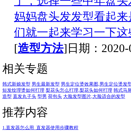
了，选择一些中年盘头
妈妈盘头发发型看起来
们就一起来学习一下这些
[
造型方法
]日期：2020-03
相关专题
韩式新娘发型
男生最新发型
男生定位烫效果图,男生定位烫发型
短发纹理烫如何打理
梨花头怎么打理,梨花头如何打理
韩式马
造型
直发丸子头
型男
荷包头
大脸发型图片,大脸适合的发型
推荐内容
1.直发器怎么用_直发器使用步骤教程