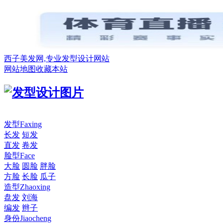
西子美发网,专业发型设计网站
网站地图
收藏本站
发型
Faxing
长发
短发
直发
卷发
脸型
Face
大脸
圆脸
胖脸
方脸
长脸
瓜子
造型
Zhaoxing
盘发
刘海
编发
辫子
身份
Jiaocheng