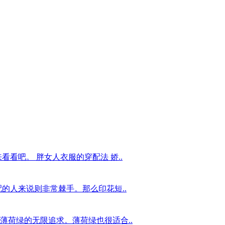
看吧。 胖女人衣服的穿配法 娇..
的人来说则非常棘手。那么印花短..
薄荷绿的无限追求。薄荷绿也很适合..