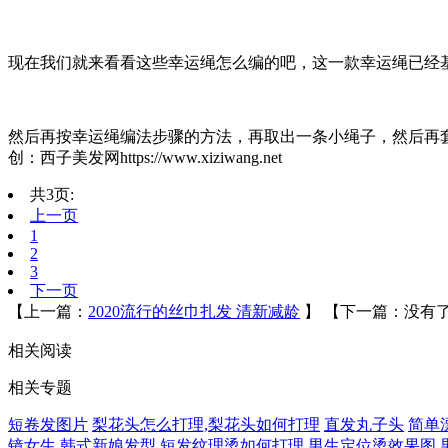
现在我们就来看看这些幸运绳怎么编的吧，这一款幸运绳已经
然后再按幸运绳编法步骤的方法，再取出一条小绳子，然后再
创：西子美发网https://www.xiziwang.net
共3页:
上一页
1
2
3
下一页
【上一篇：
2020流行的丝巾扎发 清新减龄
】
【下一篇：没有了
相关阅读
相关专题
短卷发图片
梨花头怎么打理,梨花头如何打理
直发丸子头
简单
镜女生
韩式新娘发型
短发纹理烫如何打理
男生定位烫效果图,