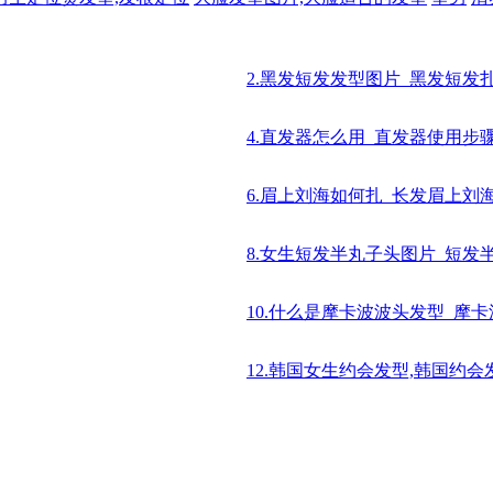
2.黑发短发发型图片_黑发短发
4.直发器怎么用_直发器使用步
6.眉上刘海如何扎_长发眉上刘
8.女生短发半丸子头图片_短发
10.什么是摩卡波波头发型_摩
12.韩国女生约会发型,韩国约会