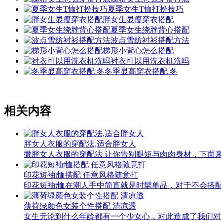
夏季女生T恤打扮技巧
胖女生显瘦穿衣搭配
夏季女生绕脖背心搭配
波点雪纺衬衫搭配方法
梯形小背心怎么搭配
衬衣可以用洗衣机洗吗
冬季显高穿衣搭配 冬
相关内容
胖女人衣服的穿配法,适合胖女人
微胖女人衣服的穿配法 让你告别腿短与肉肉身材，下面来看
印花短袖t恤搭配 任意风格随意打
印花短袖t恤在潮人手中简直就是时髦单品，对于不会搭配
薄荷绿颜色女装个性搭配 清凉透
女生无论到什么年龄都有一个少女心，对此造成了我们对