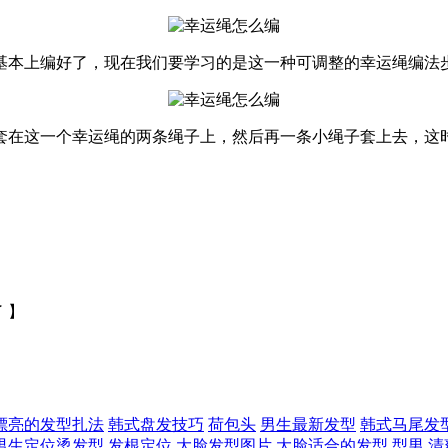
基本上编好了，现在我们要学习的是这一种可调整的幸运绳编法
套在这一个幸运绳的两条绳子上，然后再一条小绳子套上去，这
 】
漂亮的发型扎法
韩式盘发技巧
荷包头
男生最新发型
韩式马尾发
男生定位烫发型,发根定位
大脸发型图片,大脸适合的发型
型男
清