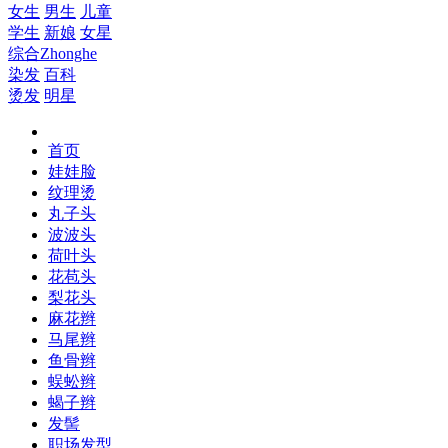
女生
男生
儿童
学生
新娘
女星
综合
Zhonghe
染发
百科
烫发
明星
首页
娃娃脸
纹理烫
丸子头
波波头
荷叶头
花苞头
梨花头
麻花辫
马尾辫
鱼骨辫
蜈蚣辫
蝎子辫
发髻
职场发型