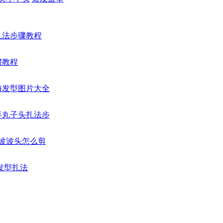
扎法步骤教程
骤教程
海发型图片大全
半丸子头扎法步
卡波波头怎么剪
发型扎法