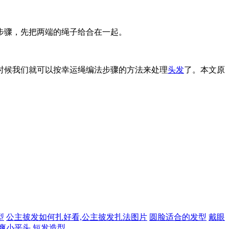
步骤，先把两端的绳子给合在一起。
时候我们就可以按幸运绳编法步骤的方法来处理
头发
了。本文原
型
公主披发如何扎好看,公主披发扎法图片
圆脸适合的发型
戴眼
爽小平头
短发造型