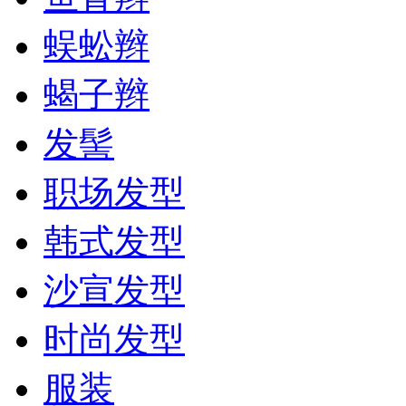
蜈蚣辫
蝎子辫
发髻
职场发型
韩式发型
沙宣发型
时尚发型
服装