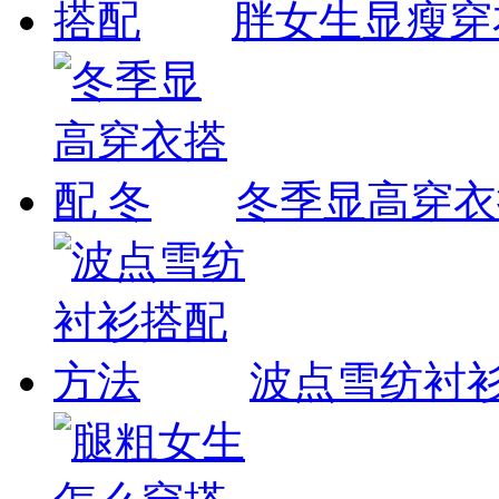
胖女生显瘦穿
冬季显高穿衣
波点雪纺衬