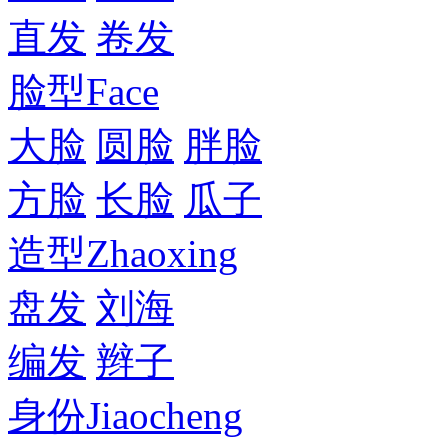
直发
卷发
脸型
Face
大脸
圆脸
胖脸
方脸
长脸
瓜子
造型
Zhaoxing
盘发
刘海
编发
辫子
身份
Jiaocheng