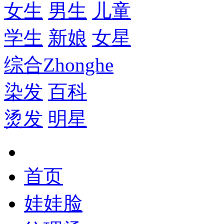
女生
男生
儿童
学生
新娘
女星
综合
Zhonghe
染发
百科
烫发
明星
首页
娃娃脸