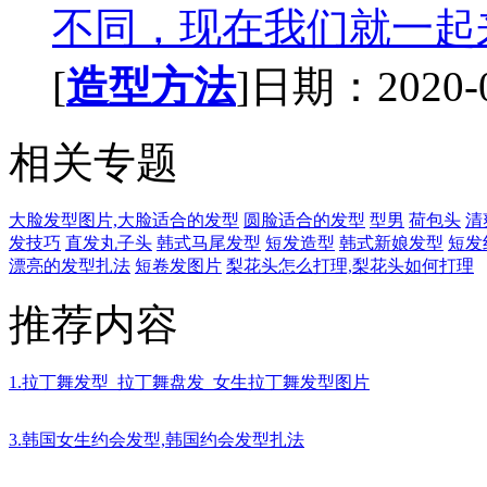
不同，现在我们就一起来
[
造型方法
]日期：2020-08
相关专题
大脸发型图片,大脸适合的发型
圆脸适合的发型
型男
荷包头
清
发技巧
直发丸子头
韩式马尾发型
短发造型
韩式新娘发型
短发
漂亮的发型扎法
短卷发图片
梨花头怎么打理,梨花头如何打理
推荐内容
1.拉丁舞发型_拉丁舞盘发_女生拉丁舞发型图片
3.韩国女生约会发型,韩国约会发型扎法