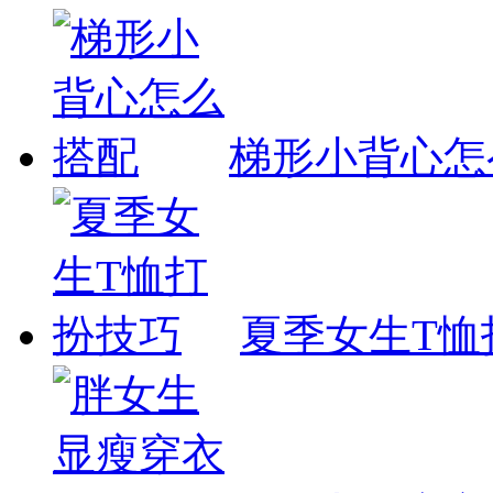
梯形小背心怎
夏季女生T恤