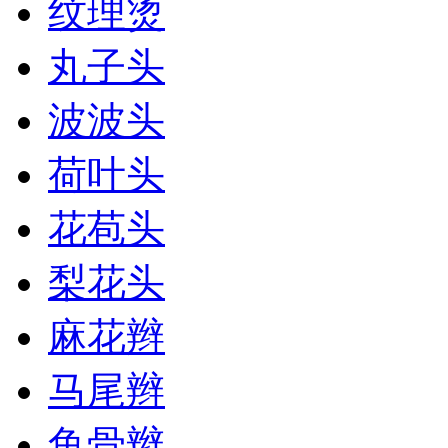
纹理烫
丸子头
波波头
荷叶头
花苞头
梨花头
麻花辫
马尾辫
鱼骨辫