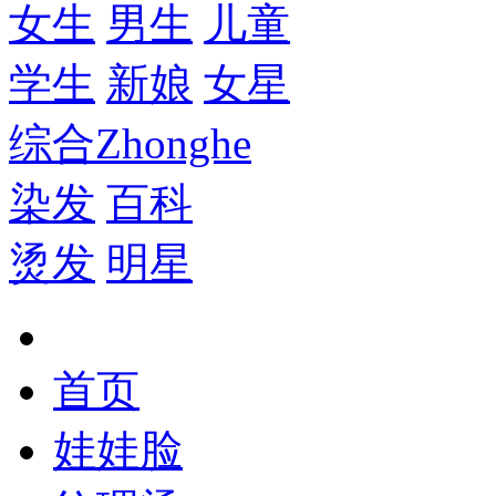
女生
男生
儿童
学生
新娘
女星
综合
Zhonghe
染发
百科
烫发
明星
首页
娃娃脸