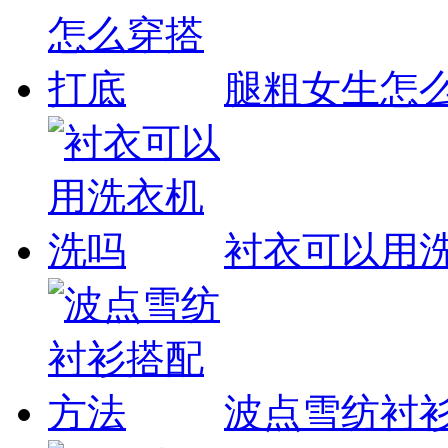
腿粗女生怎
衬衣可以用
波点雪纺衬