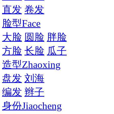
直发
卷发
脸型
Face
大脸
圆脸
胖脸
方脸
长脸
瓜子
造型
Zhaoxing
盘发
刘海
编发
辫子
身份
Jiaocheng