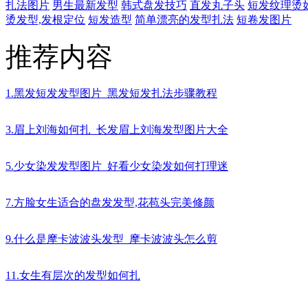
扎法图片
男生最新发型
韩式盘发技巧
直发丸子头
短发纹理烫
烫发型,发根定位
短发造型
简单漂亮的发型扎法
短卷发图片
推荐内容
1.黑发短发发型图片_黑发短发扎法步骤教程
3.眉上刘海如何扎_长发眉上刘海发型图片大全
5.少女染发发型图片_好看少女染发如何打理迷
7.方脸女生适合的盘发发型,花苞头完美修颜
9.什么是摩卡波波头发型_摩卡波波头怎么剪
11.女生有层次的发型如何扎