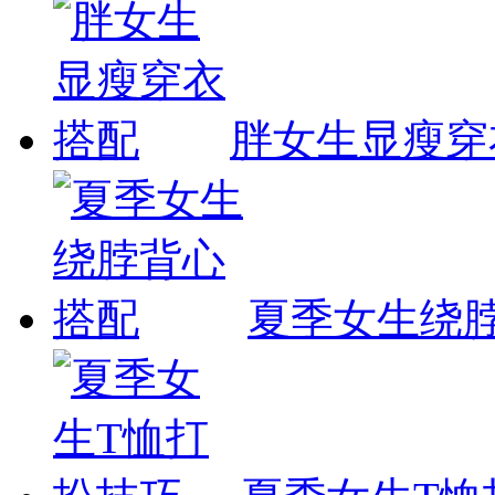
胖女生显瘦穿
夏季女生绕