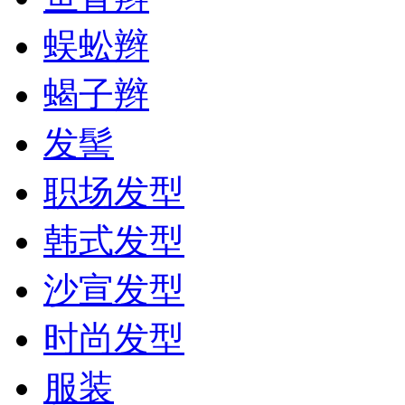
蜈蚣辫
蝎子辫
发髻
职场发型
韩式发型
沙宣发型
时尚发型
服装