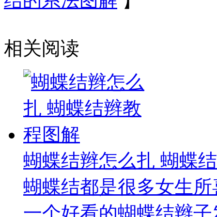
结的系法图解
】
相关阅读
蝴蝶结辫怎么扎 蝴蝶
蝴蝶结都是很多女生所
一个好看的蝴蝶结辫子