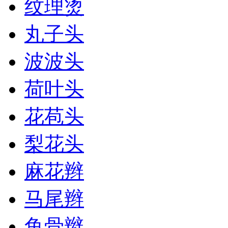
纹理烫
丸子头
波波头
荷叶头
花苞头
梨花头
麻花辫
马尾辫
鱼骨辫