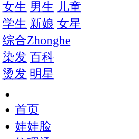
女生
男生
儿童
学生
新娘
女星
综合
Zhonghe
染发
百科
烫发
明星
首页
娃娃脸