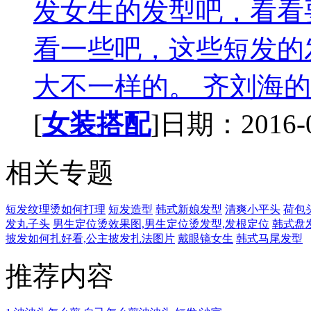
发女生的发型吧，看看
看一些吧，这些短发的
大不一样的。 齐刘海的女
[
女装搭配
]日期：2016-06
相关专题
短发纹理烫如何打理
短发造型
韩式新娘发型
清爽小平头
荷包
发丸子头
男生定位烫效果图,男生定位烫发型,发根定位
韩式盘
披发如何扎好看,公主披发扎法图片
戴眼镜女生
韩式马尾发型
推荐内容