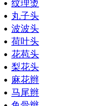
纹理烫
丸子头
波波头
荷叶头
花苞头
梨花头
麻花辫
马尾辫
鱼骨辫