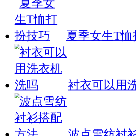
夏季女生T恤
衬衣可以用
波点雪纺衬