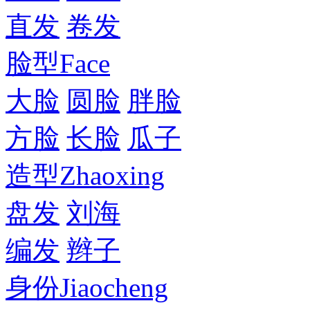
直发
卷发
脸型
Face
大脸
圆脸
胖脸
方脸
长脸
瓜子
造型
Zhaoxing
盘发
刘海
编发
辫子
身份
Jiaocheng