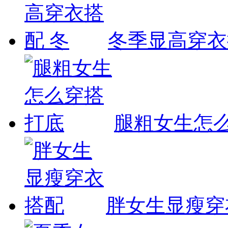
冬季显高穿衣
腿粗女生怎
胖女生显瘦穿