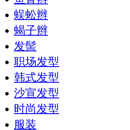
蜈蚣辫
蝎子辫
发髻
职场发型
韩式发型
沙宣发型
时尚发型
服装