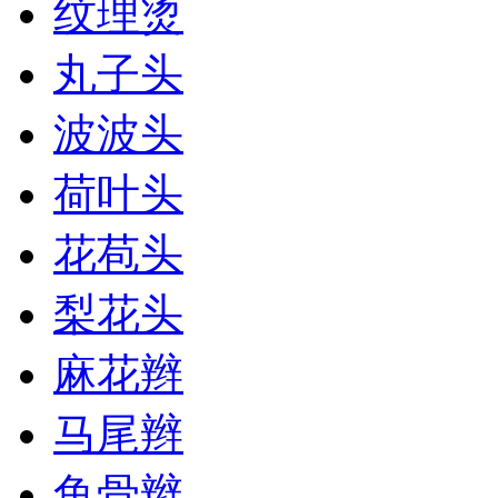
纹理烫
丸子头
波波头
荷叶头
花苞头
梨花头
麻花辫
马尾辫
鱼骨辫