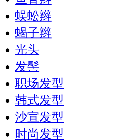
蜈蚣辫
蝎子辫
光头
发髻
职场发型
韩式发型
沙宣发型
时尚发型