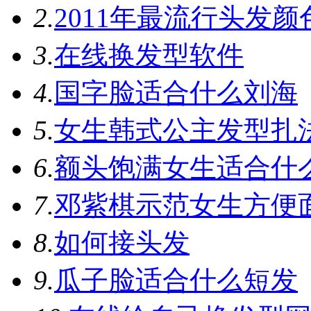
2.
2011年最流行头发颜
3.
在线换发型软件
4.
国字脸适合什么刘海
5.
女生韩式公主发型扎
6.
额头饱满女生适合什
7.
邓紫棋示范女生方便
8.
如何接头发
9.
瓜子脸适合什么短发