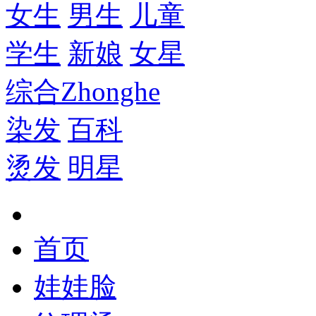
女生
男生
儿童
学生
新娘
女星
综合
Zhonghe
染发
百科
烫发
明星
首页
娃娃脸