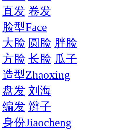
直发
卷发
脸型
Face
大脸
圆脸
胖脸
方脸
长脸
瓜子
造型
Zhaoxing
盘发
刘海
编发
辫子
身份
Jiaocheng