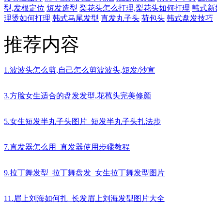
型,发根定位
短发造型
梨花头怎么打理,梨花头如何打理
韩式新
理烫如何打理
韩式马尾发型
直发丸子头
荷包头
韩式盘发技巧
推荐内容
1.波波头怎么剪,自己怎么剪波波头,短发/沙宣
3.方脸女生适合的盘发发型,花苞头完美修颜
5.女生短发半丸子头图片_短发半丸子头扎法步
7.直发器怎么用_直发器使用步骤教程
9.拉丁舞发型_拉丁舞盘发_女生拉丁舞发型图片
11.眉上刘海如何扎_长发眉上刘海发型图片大全