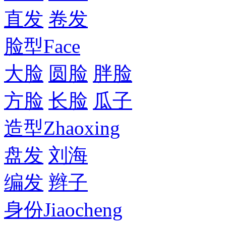
直发
卷发
脸型
Face
大脸
圆脸
胖脸
方脸
长脸
瓜子
造型
Zhaoxing
盘发
刘海
编发
辫子
身份
Jiaocheng