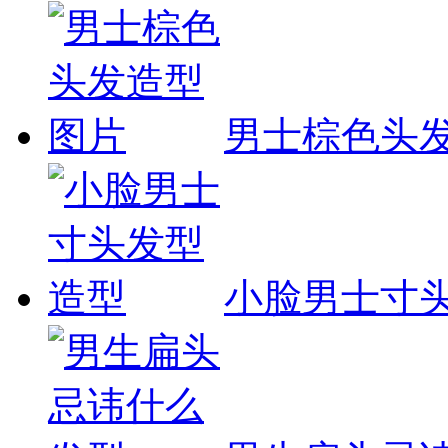
男士棕色头
小脸男士寸