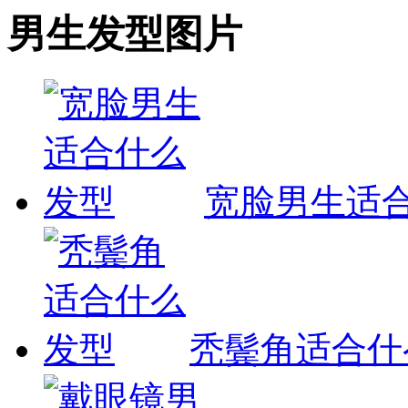
男生发型图片
宽脸男生适
秃鬓角适合什