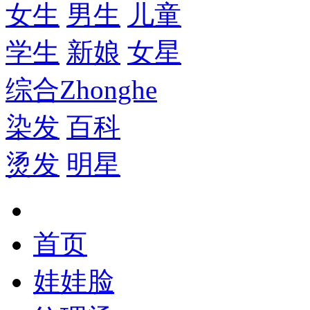
女生
男生
儿童
学生
新娘
女星
综合
Zhonghe
染发
百科
烫发
明星
首页
娃娃脸