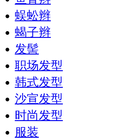
蜈蚣辫
蝎子辫
发髻
职场发型
韩式发型
沙宣发型
时尚发型
服装