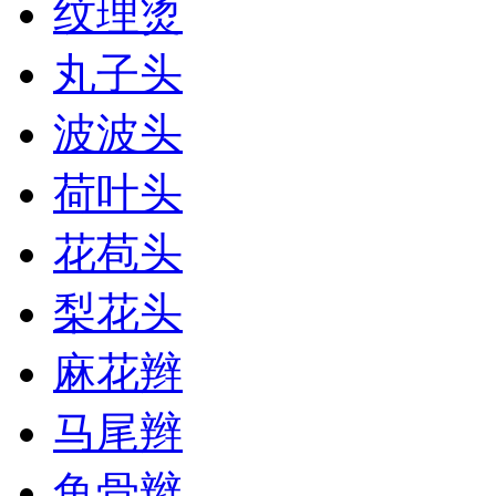
纹理烫
丸子头
波波头
荷叶头
花苞头
梨花头
麻花辫
马尾辫
鱼骨辫