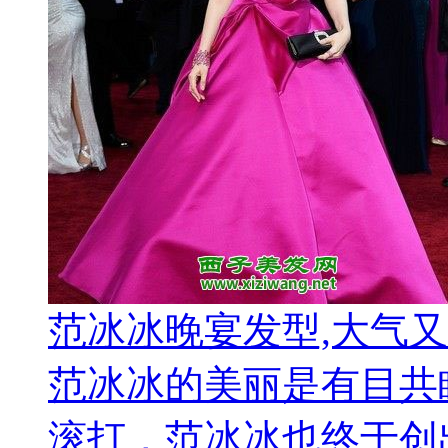
范冰冰晚宴发型,大气
范冰冰的美丽是有目共
滚打，范冰冰也终于创