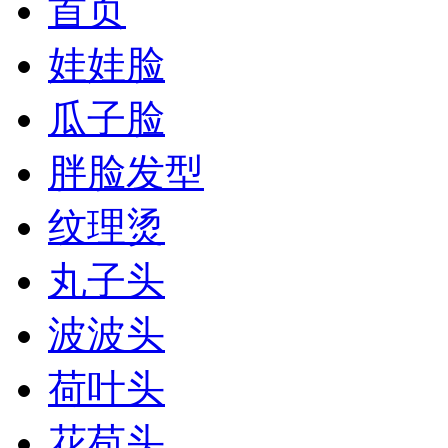
首页
娃娃脸
瓜子脸
胖脸发型
纹理烫
丸子头
波波头
荷叶头
花苞头