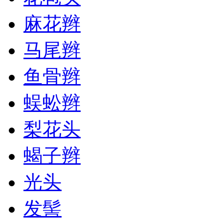
麻花辫
马尾辫
鱼骨辫
蜈蚣辫
梨花头
蝎子辫
光头
发髻