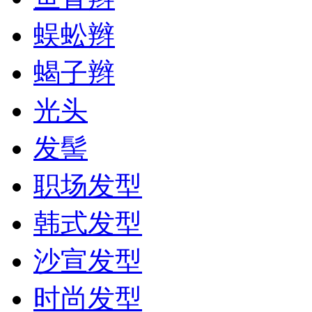
蜈蚣辫
蝎子辫
光头
发髻
职场发型
韩式发型
沙宣发型
时尚发型