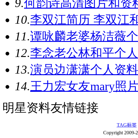
9.
何韵诗高清图片和资
10.
李双江简历 李双江
11.
谭咏麟老婆杨洁薇
12.
李念老公林和平个人
13.
演员边潇潇个人资料
14.
王力宏女友mary照
明星资料友情链接
TAG标签
Copyright 2009-