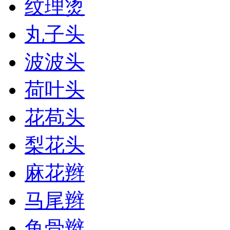
纹理烫
丸子头
波波头
荷叶头
花苞头
梨花头
麻花辫
马尾辫
鱼骨辫