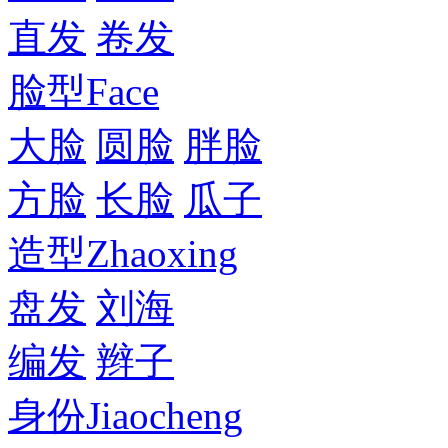
直发
卷发
脸型
Face
大脸
圆脸
胖脸
方脸
长脸
瓜子
造型
Zhaoxing
盘发
刘海
编发
辫子
身份
Jiaocheng