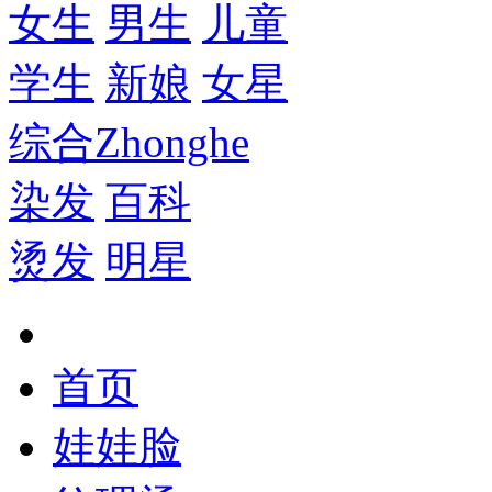
女生
男生
儿童
学生
新娘
女星
综合
Zhonghe
染发
百科
烫发
明星
首页
娃娃脸