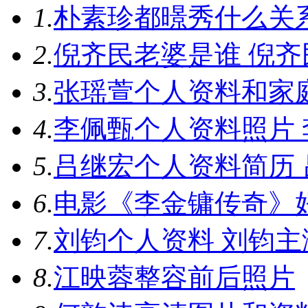
1.
朴素珍都暻秀什么关
2.
倪齐民老婆是谁 倪
3.
张瑶萱个人资料和家
4.
李佩甄个人资料照片
5.
吕继宏个人资料简历
6.
电影《李金镛传奇》
7.
刘钧个人资料 刘钧
8.
江映蓉整容前后照片