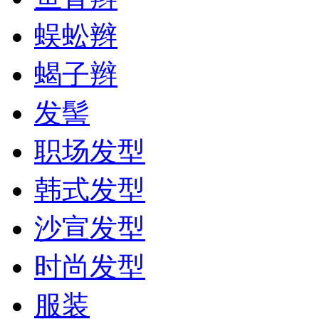
蜈蚣辫
蝎子辫
发髻
职场发型
韩式发型
沙宣发型
时尚发型
服装