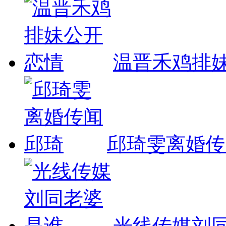
温晋禾鸡排
邱琦雯离婚传
光线传媒刘