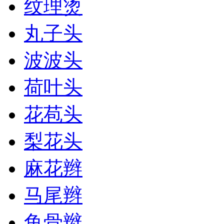
纹理烫
丸子头
波波头
荷叶头
花苞头
梨花头
麻花辫
马尾辫
鱼骨辫