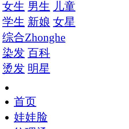
女生
男生
儿童
学生
新娘
女星
综合
Zhonghe
染发
百科
烫发
明星
首页
娃娃脸