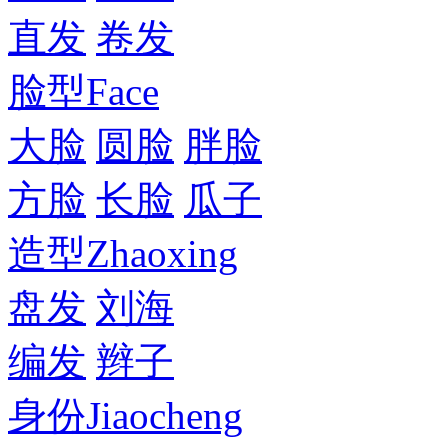
直发
卷发
脸型
Face
大脸
圆脸
胖脸
方脸
长脸
瓜子
造型
Zhaoxing
盘发
刘海
编发
辫子
身份
Jiaocheng