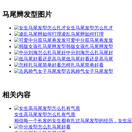
马尾辫发型图片
女生马尾发型怎么扎才
凌乱马尾辫如何打理
可爱中分双马尾卷发发
韩版女孩扎马尾辫发型
中分刘海怎么扎马尾好
低马尾好看还是高马尾
怎样扎马尾简单好看
古风帅气女子马尾发型
相关内容
女生高马尾发型怎么扎有气质
相信每一个长发的女生都有扎过马尾发型的经历，女生应