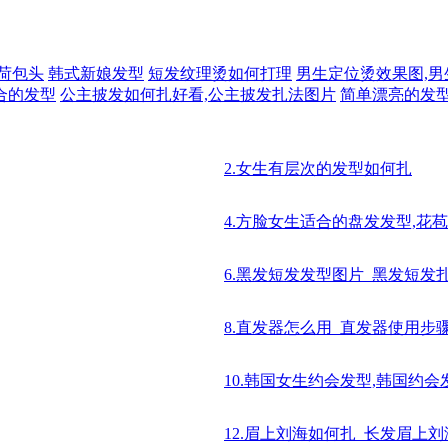
荷包头
韩式新娘发型
短发纹理烫如何打理
男生定位烫效果图,男
合的发型
公主披发如何扎好看,公主披发扎法图片
简单漂亮的发
2.女生有层次的发型如何扎
4.方脸女生适合的盘发发型,花
6.黑发短发发型图片_黑发短发
8.直发器怎么用_直发器使用步
10.韩国女生约会发型,韩国约会
12.眉上刘海如何扎_长发眉上