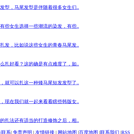
发型，马尾发型是伴随着很多女生们..
有些女生选择一些潮流的染发，有些..
扎发，比如说这些女生的青春马尾发..
么扎好看？这的确是有点难度了，如..
，就可以扎这一种矮马尾短发发型了..
，现在我们就一起来看看瞎些韩版女..
的扎法还有适当的打造修饰之后，相..
告联系
|
免责声明
|
友情链接
|
网站地图
|
百度地图
|
联系我们
|
RSS