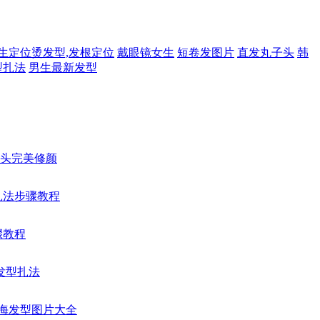
生定位烫发型,发根定位
戴眼镜女生
短卷发图片
直发丸子头
韩
型扎法
男生最新发型
苞头完美修颜
扎法步骤教程
骤教程
发型扎法
刘海发型图片大全