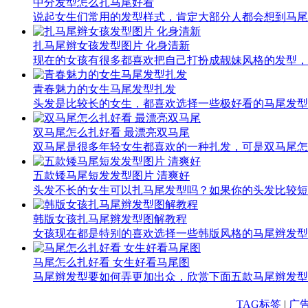
中分发型怎么扎马尾好看
说起女生们常用的发型样式，肯定大部分人都会想到马尾
扎马尾辫女孩发型图片 化身清新
现在的女孩有很多都喜欢把自己打扮成靓妹风格的发型，
青春魅力的女生马尾发型扎发
头发是比较长的女生，都喜欢选择一些极好看的马尾发型
双马尾怎么扎好看 最漂亮双马尾
双马尾是很多年轻女生都喜欢的一种扎发，可是双马尾怎
五款矮马尾短发发型图片 清爽好
头发不长的女生可以扎马尾发型吗？如果你的头发比较短
韩版女孩扎马尾辫发型图解教程
女孩现在都是特别的喜欢选择一些韩版风格的马尾辫发型
马尾怎么扎好看 女生好看马尾图
马尾辫发型要如何弄更加出众，欣赏下面五款马尾辫发型
TAG标签
|
广