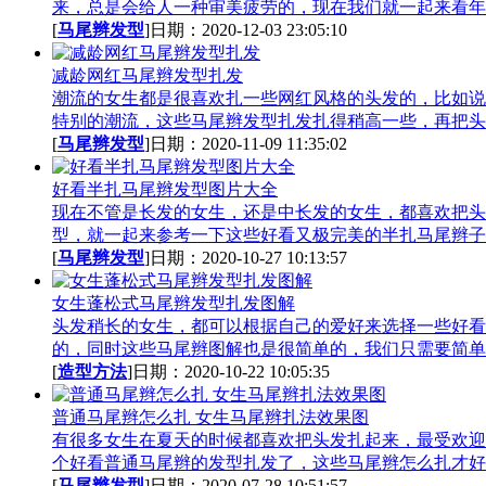
来，总是会给人一种审美疲劳的，现在我们就一起来看年.
[
马尾辫发型
]日期：2020-12-03 23:05:10
减龄网红马尾辫发型扎发
潮流的女生都是很喜欢扎一些网红风格的头发的，比如说
特别的潮流，这些马尾辫发型扎发扎得稍高一些，再把头.
[
马尾辫发型
]日期：2020-11-09 11:35:02
好看半扎马尾辫发型图片大全
现在不管是长发的女生，还是中长发的女生，都喜欢把头
型，就一起来参考一下这些好看又极完美的半扎马尾辫子发
[
马尾辫发型
]日期：2020-10-27 10:13:57
女生蓬松式马尾辫发型扎发图解
头发稍长的女生，都可以根据自己的爱好来选择一些好看
的，同时这些马尾辫图解也是很简单的，我们只需要简单地
[
造型方法
]日期：2020-10-22 10:05:35
普通马尾辫怎么扎 女生马尾辫扎法效果图
有很多女生在夏天的时候都喜欢把头发扎起来，最受欢迎
个好看普通马尾辫的发型扎发了，这些马尾辫怎么扎才好.
[
马尾辫发型
]日期：2020-07-28 10:51:57