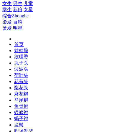
女生
男生
儿童
学生
新娘
女星
综合
Zhonghe
染发
百科
烫发
明星
首页
娃娃脸
纹理烫
丸子头
波波头
荷叶头
花苞头
梨花头
麻花辫
马尾辫
鱼骨辫
蜈蚣辫
蝎子辫
发髻
职场发型