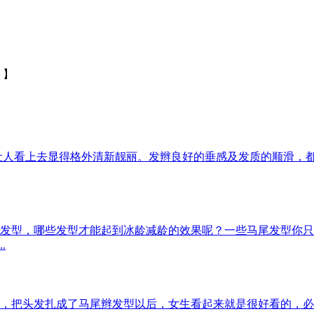
 】
让人看上去显得格外清新靓丽。发辫良好的垂感及发质的顺滑，
发型，哪些发型才能起到冰龄减龄的效果呢？一些马尾发型你只
.
，把头发扎成了马尾辫发型以后，女生看起来就是很好看的，必