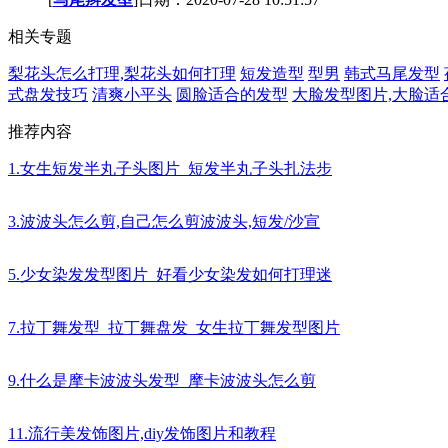
相关专题
梨花头怎么打理,梨花头如何打理
短发造型
型男
韩式马尾发型
式盘发技巧
清爽小平头
圆脸适合的发型
大脸发型图片,大脸适
推荐内容
1.女生短发半丸子头图片_短发半丸子头扎法步
3.波波头怎么剪,自己怎么剪波波头,短发/沙宣
5.少女染发发型图片_好看少女染发如何打理迷
7.拉丁舞发型_拉丁舞盘发_女生拉丁舞发型图片
9.什么是摩卡波波头发型_摩卡波波头怎么剪
11.流行美发饰图片,diy发饰图片和教程