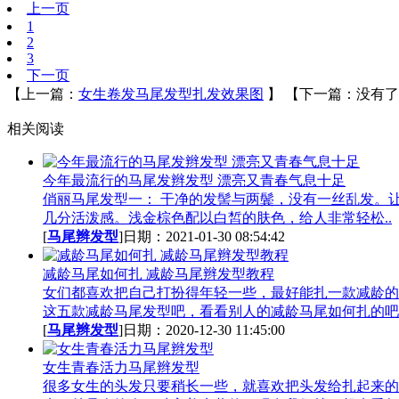
上一页
1
2
3
下一页
【上一篇：
女生卷发马尾发型扎发效果图
】
【下一篇：没有了
相关阅读
今年最流行的马尾发辫发型 漂亮又青春气息十足
俏丽马尾发型一： 干净的发髻与两鬓，没有一丝乱发。
几分活泼感。浅金棕色配以白皙的肤色，给人非常轻松..
[
马尾辫发型
]日期：2021-01-30 08:54:42
减龄马尾如何扎 减龄马尾辫发型教程
女们都喜欢把自己打扮得年轻一些，最好能扎一款减龄的
这五款减龄马尾发型吧，看看别人的减龄马尾如何扎的吧.
[
马尾辫发型
]日期：2020-12-30 11:45:00
女生青春活力马尾辫发型
很多女生的头发只要稍长一些，就喜欢把头发给扎起来的