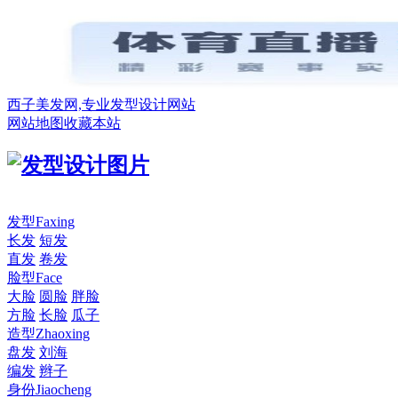
西子美发网,专业发型设计网站
网站地图
收藏本站
发型
Faxing
长发
短发
直发
卷发
脸型
Face
大脸
圆脸
胖脸
方脸
长脸
瓜子
造型
Zhaoxing
盘发
刘海
编发
辫子
身份
Jiaocheng