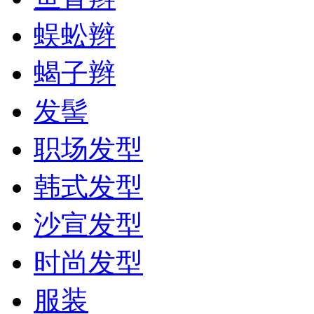
蜈蚣辫
蝎子辫
发髻
职场发型
韩式发型
沙宣发型
时尚发型
服装