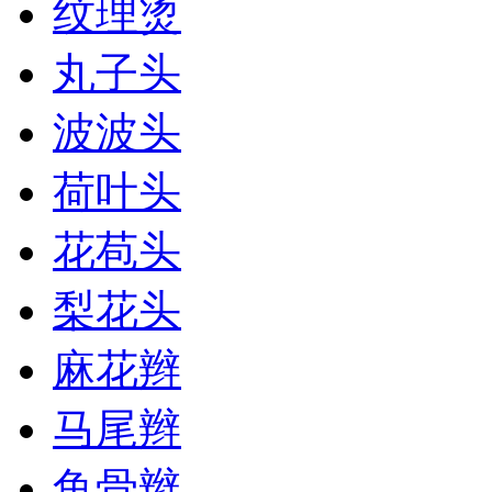
纹理烫
丸子头
波波头
荷叶头
花苞头
梨花头
麻花辫
马尾辫
鱼骨辫