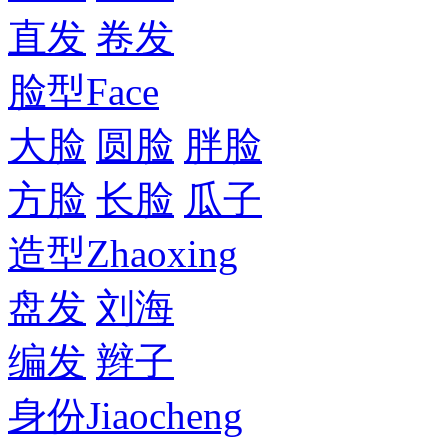
直发
卷发
脸型
Face
大脸
圆脸
胖脸
方脸
长脸
瓜子
造型
Zhaoxing
盘发
刘海
编发
辫子
身份
Jiaocheng