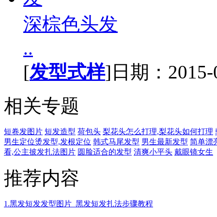
深棕色头发
..
[
发型式样
]日期：2015-01
相关专题
短卷发图片
短发造型
荷包头
梨花头怎么打理,梨花头如何打理
男生定位烫发型,发根定位
韩式马尾发型
男生最新发型
简单漂
看,公主披发扎法图片
圆脸适合的发型
清爽小平头
戴眼镜女生
推荐内容
1.黑发短发发型图片_黑发短发扎法步骤教程