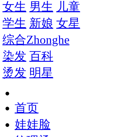
女生
男生
儿童
学生
新娘
女星
综合
Zhonghe
染发
百科
烫发
明星
首页
娃娃脸