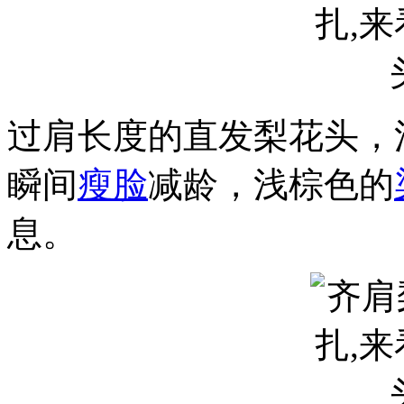
过肩长度的直发梨花头，
瞬间
瘦脸
减龄，浅棕色的
息。