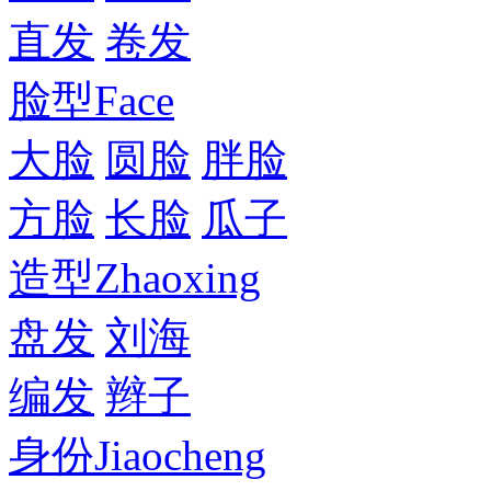
直发
卷发
脸型
Face
大脸
圆脸
胖脸
方脸
长脸
瓜子
造型
Zhaoxing
盘发
刘海
编发
辫子
身份
Jiaocheng