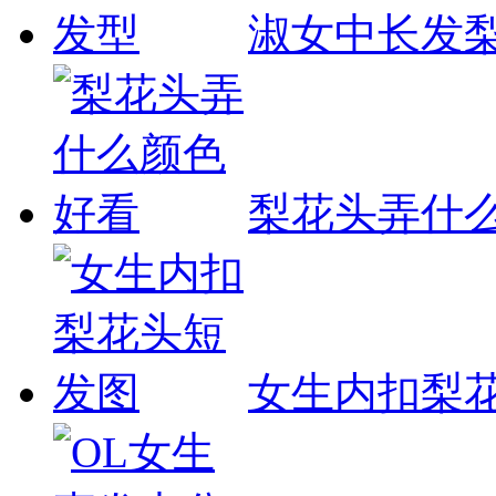
淑女中长发
梨花头弄什
女生内扣梨