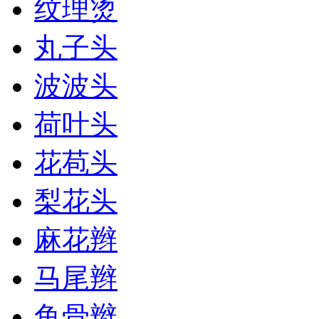
纹理烫
丸子头
波波头
荷叶头
花苞头
梨花头
麻花辫
马尾辫
鱼骨辫