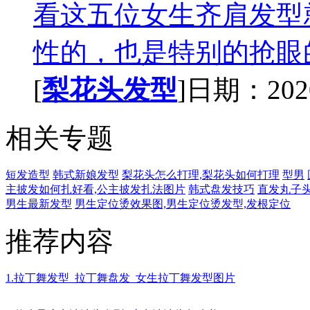
看这五位女生齐肩发型
性的，也是特别的抢眼的
[
梨花头发型
]日期：2020-
相关专题
短发造型
韩式新娘发型
梨花头怎么打理,梨花头如何打理
型男
主披发如何扎好看,公主披发扎法图片
韩式盘发技巧
直发丸子
男生最新发型
男生定位烫效果图,男生定位烫发型,发根定位
推荐内容
1.拉丁舞发型_拉丁舞盘发_女生拉丁舞发型图片