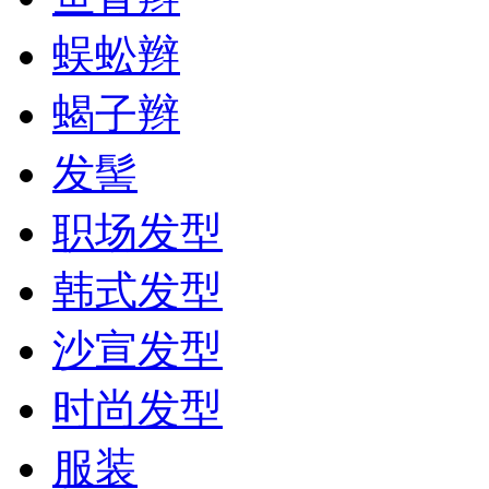
蜈蚣辫
蝎子辫
发髻
职场发型
韩式发型
沙宣发型
时尚发型
服装