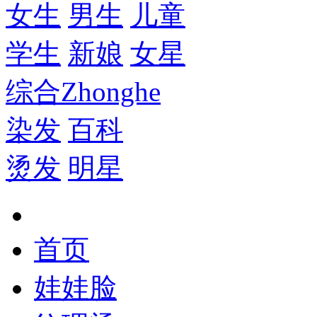
女生
男生
儿童
学生
新娘
女星
综合
Zhonghe
染发
百科
烫发
明星
首页
娃娃脸