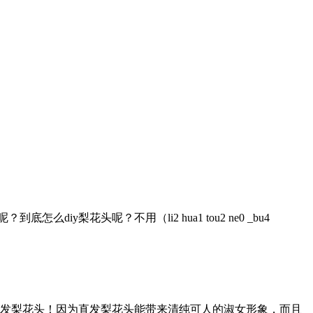
梨花头呢？不用（li2 hua1 tou2 ne0 _bu4
的直发梨花头！因为直发梨花头能带来清纯可人的淑女形象，而且