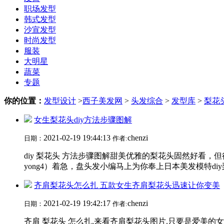
职场发型
韩式发型
沙宣发型
时尚发型
服装
大明星
蔬菜
专题
你的位置：
发型设计
>
西子美发网
>
头发综合
>
发型库
>
梨花
女生梨花头diy方法步骤图解
2021-02-19 19:44:13
chenzi
日期：
作者:
diy 梨花头 方法步骤图解甜美优雅的梨花头固然好看，但很多
yong4）着急，盘头发小编马上为你奉上日本美发模特diy
齐肩梨花头怎么扎 五款女生齐肩梨花头迅速让你变美
2021-02-19 19:42:17
chenzi
日期：
作者:
齐肩 梨花头 怎么扎,来看齐肩梨花头图片.只要是爱