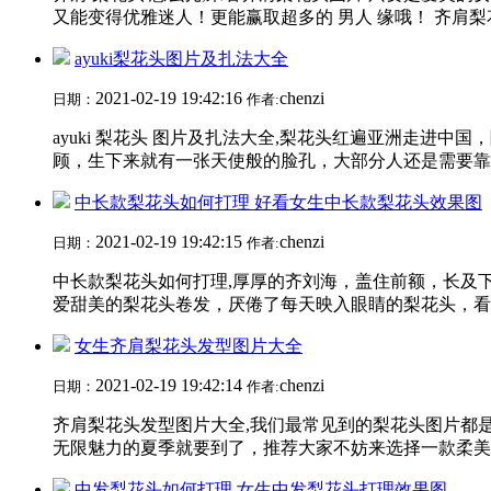
又能变得优雅迷人！更能赢取超多的 男人 缘哦！ 齐肩梨花
ayuki梨花头图片及扎法大全
2021-02-19 19:42:16
chenzi
日期：
作者:
ayuki 梨花头 图片及扎法大全,梨花头红遍亚洲走进
顾，生下来就有一张天使般的脸孔，大部分人还是需要靠后天装
中长款梨花头如何打理 好看女生中长款梨花头效果图
2021-02-19 19:42:15
chenzi
日期：
作者:
中长款梨花头如何打理,厚厚的齐刘海，盖住前额，长及
爱甜美的梨花头卷发，厌倦了每天映入眼睛的梨花头，看腻
女生齐肩梨花头发型图片大全
2021-02-19 19:42:14
chenzi
日期：
作者:
齐肩梨花头发型图片大全,我们最常见到的梨花头图片都
无限魅力的夏季就要到了，推荐大家不妨来选择一款柔美时
中发梨花头如何打理 女生中发梨花头打理效果图