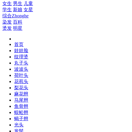
女生
男生
儿童
学生
新娘
女星
综合
Zhonghe
染发
百科
烫发
明星
首页
娃娃脸
纹理烫
丸子头
波波头
荷叶头
花苞头
梨花头
麻花辫
马尾辫
鱼骨辫
蜈蚣辫
蝎子辫
光头
发髻