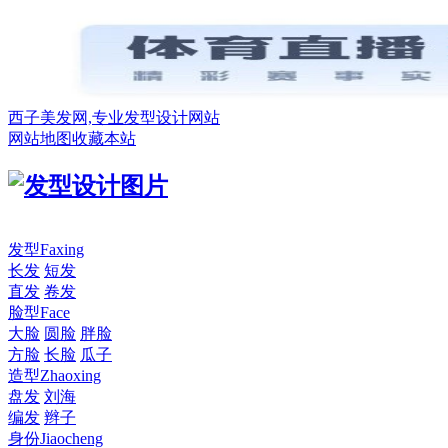
西子美发网,专业发型设计网站
网站地图
收藏本站
发型
Faxing
长发
短发
直发
卷发
脸型
Face
大脸
圆脸
胖脸
方脸
长脸
瓜子
造型
Zhaoxing
盘发
刘海
编发
辫子
身份
Jiaocheng