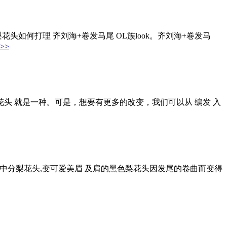
如何打理 齐刘海+卷发马尾 OL族look。齐刘海+卷发马
>>
头 就是一种。可是，想要有更多的改变，我们可以从 编发 入
生中分梨花头,变可爱美眉 及肩的黑色梨花头因发尾的卷曲而变得