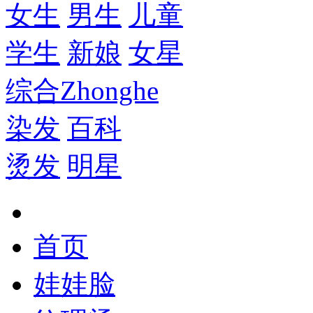
女生
男生
儿童
学生
新娘
女星
综合
Zhonghe
染发
百科
烫发
明星
首页
娃娃脸