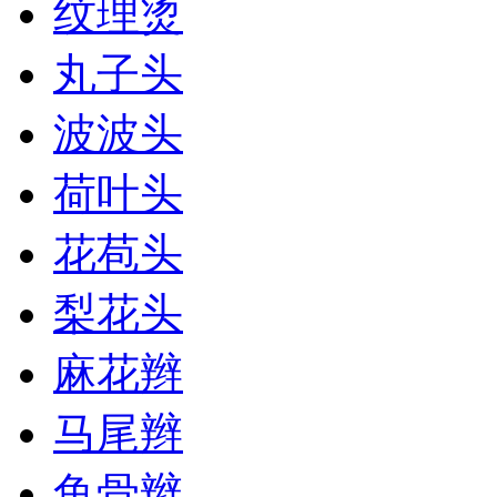
纹理烫
丸子头
波波头
荷叶头
花苞头
梨花头
麻花辫
马尾辫
鱼骨辫