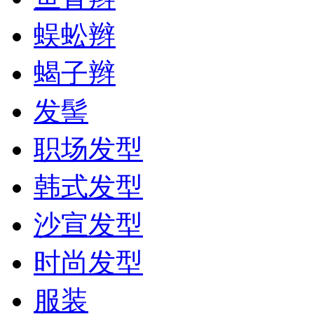
蜈蚣辫
蝎子辫
发髻
职场发型
韩式发型
沙宣发型
时尚发型
服装