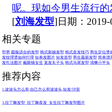
呢。现如今男生流行的发
[
刘海发型
]日期：2019-05
相关专题
型男
圆脸适合的发型
韩式新娘发型
韩式盘发技巧
男生定位烫
发纹理烫如何打理
短卷发图片
短发造型
男生最新发型
简单漂
发扎法图片
戴眼镜女生
直发丸子头
韩式马尾发型
清爽小平头
推荐内容
1.波波头怎么剪,自己怎么剪波波头,短发/沙宣
3.拉丁舞发型_拉丁舞盘发_女生拉丁舞发型图片