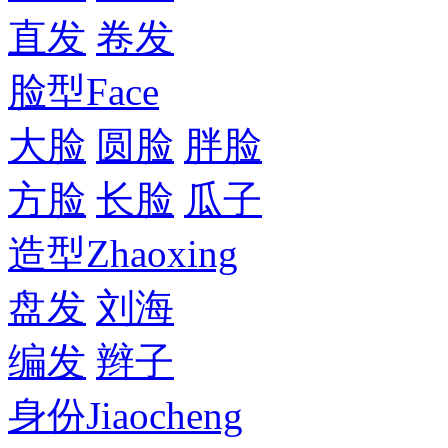
直发
卷发
脸型
Face
大脸
圆脸
胖脸
方脸
长脸
瓜子
造型
Zhaoxing
盘发
刘海
编发
辫子
身份
Jiaocheng