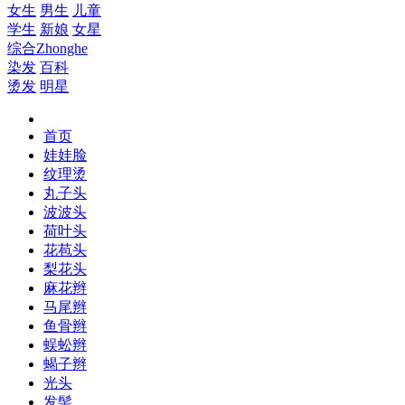
女生
男生
儿童
学生
新娘
女星
综合
Zhonghe
染发
百科
烫发
明星
首页
娃娃脸
纹理烫
丸子头
波波头
荷叶头
花苞头
梨花头
麻花辫
马尾辫
鱼骨辫
蜈蚣辫
蝎子辫
光头
发髻