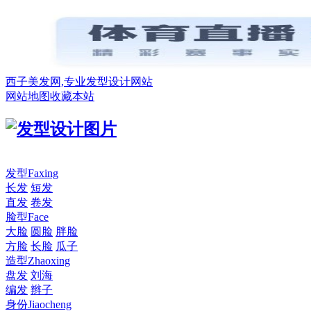
西子美发网,专业发型设计网站
网站地图
收藏本站
发型
Faxing
长发
短发
直发
卷发
脸型
Face
大脸
圆脸
胖脸
方脸
长脸
瓜子
造型
Zhaoxing
盘发
刘海
编发
辫子
身份
Jiaocheng