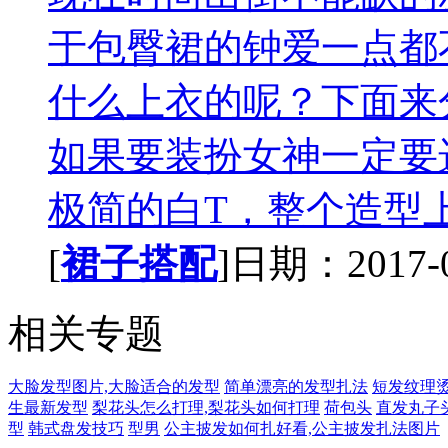
于包臀裙的钟爱一点都
什么上衣的呢？下面来
如果要装扮女神一定要
极简的白T，整个造型上
[
裙子搭配
]日期：2017-07
相关专题
大脸发型图片,大脸适合的发型
简单漂亮的发型扎法
短发纹理
生最新发型
梨花头怎么打理,梨花头如何打理
荷包头
直发丸子
型
韩式盘发技巧
型男
公主披发如何扎好看,公主披发扎法图片