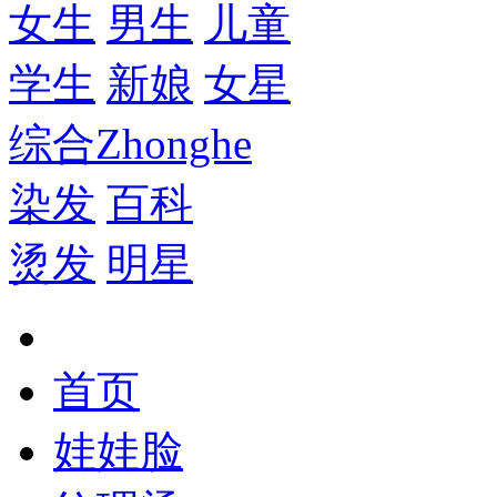
女生
男生
儿童
学生
新娘
女星
综合
Zhonghe
染发
百科
烫发
明星
首页
娃娃脸