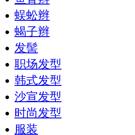
蜈蚣辫
蝎子辫
发髻
职场发型
韩式发型
沙宣发型
时尚发型
服装