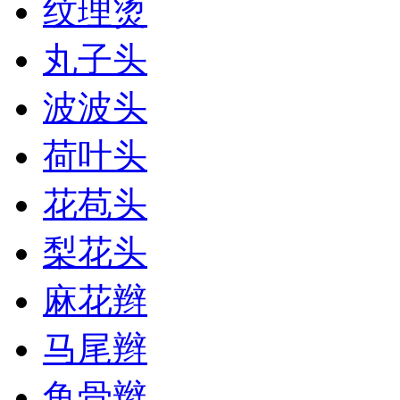
纹理烫
丸子头
波波头
荷叶头
花苞头
梨花头
麻花辫
马尾辫
鱼骨辫