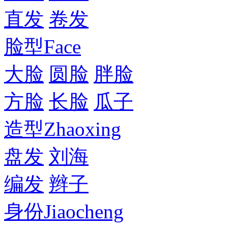
直发
卷发
脸型
Face
大脸
圆脸
胖脸
方脸
长脸
瓜子
造型
Zhaoxing
盘发
刘海
编发
辫子
身份
Jiaocheng