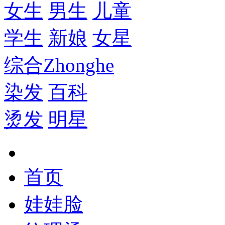
女生
男生
儿童
学生
新娘
女星
综合
Zhonghe
染发
百科
烫发
明星
首页
娃娃脸