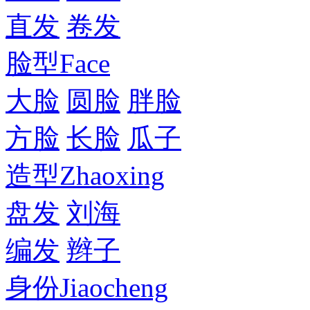
直发
卷发
脸型
Face
大脸
圆脸
胖脸
方脸
长脸
瓜子
造型
Zhaoxing
盘发
刘海
编发
辫子
身份
Jiaocheng