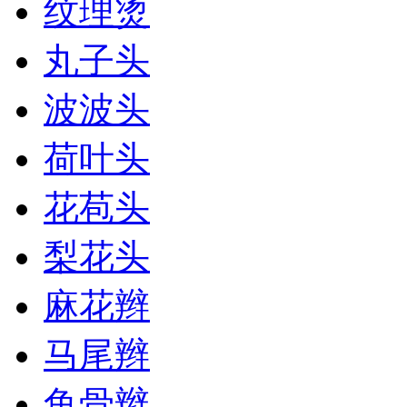
纹理烫
丸子头
波波头
荷叶头
花苞头
梨花头
麻花辫
马尾辫
鱼骨辫