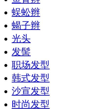
蜈蚣辫
蝎子辫
光头
发髻
职场发型
韩式发型
沙宣发型
时尚发型