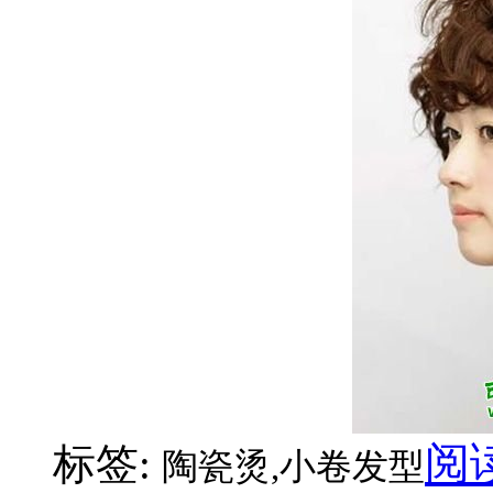
阅
标签:
陶瓷烫,小卷发型