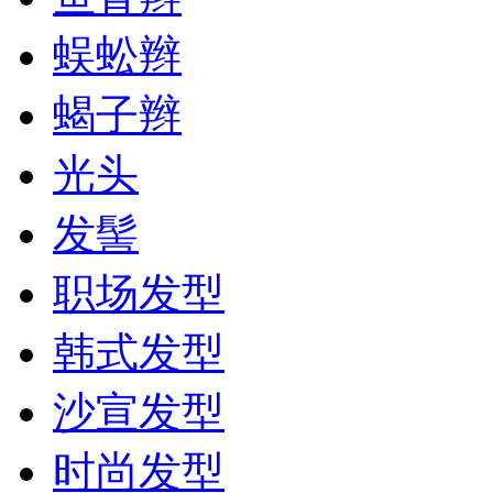
蜈蚣辫
蝎子辫
光头
发髻
职场发型
韩式发型
沙宣发型
时尚发型