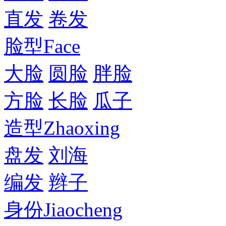
直发
卷发
脸型
Face
大脸
圆脸
胖脸
方脸
长脸
瓜子
造型
Zhaoxing
盘发
刘海
编发
辫子
身份
Jiaocheng