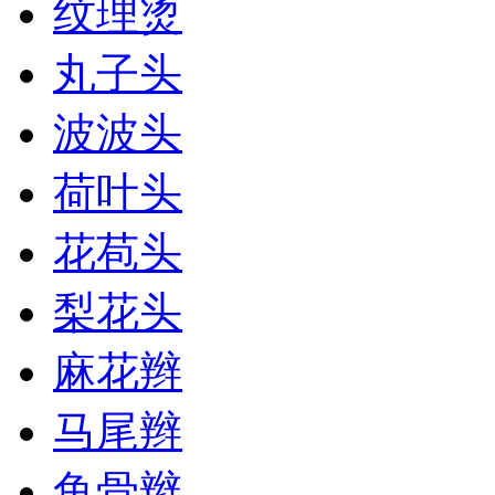
纹理烫
丸子头
波波头
荷叶头
花苞头
梨花头
麻花辫
马尾辫
鱼骨辫