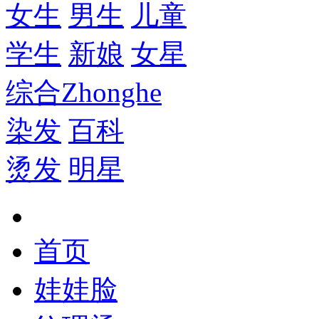
女生
男生
儿童
学生
新娘
女星
综合
Zhonghe
染发
百科
烫发
明星
首页
娃娃脸