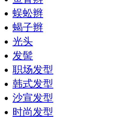
蜈蚣辫
蝎子辫
光头
发髻
职场发型
韩式发型
沙宣发型
时尚发型