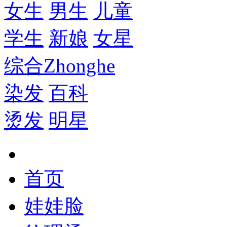
女生
男生
儿童
学生
新娘
女星
综合
Zhonghe
染发
百科
烫发
明星
首页
娃娃脸