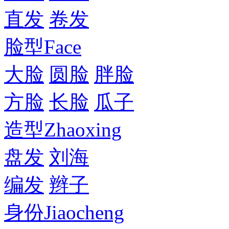
直发
卷发
脸型
Face
大脸
圆脸
胖脸
方脸
长脸
瓜子
造型
Zhaoxing
盘发
刘海
编发
辫子
身份
Jiaocheng