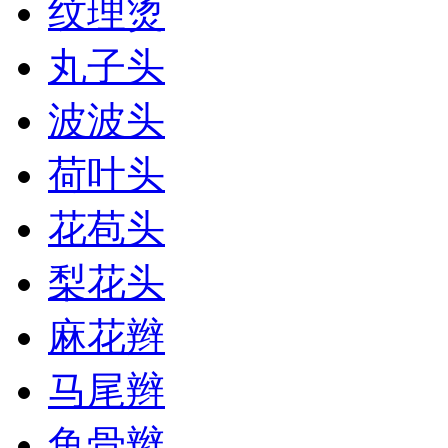
纹理烫
丸子头
波波头
荷叶头
花苞头
梨花头
麻花辫
马尾辫
鱼骨辫