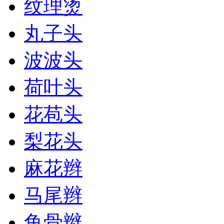
纹理烫
丸子头
波波头
荷叶头
花苞头
梨花头
麻花辫
马尾辫
鱼骨辫