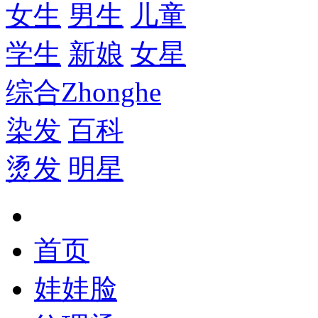
女生
男生
儿童
学生
新娘
女星
综合
Zhonghe
染发
百科
烫发
明星
首页
娃娃脸