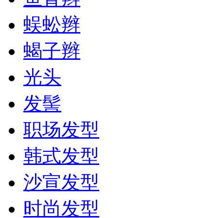
蜈蚣辫
蝎子辫
光头
发髻
职场发型
韩式发型
沙宣发型
时尚发型