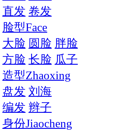
直发
卷发
脸型
Face
大脸
圆脸
胖脸
方脸
长脸
瓜子
造型
Zhaoxing
盘发
刘海
编发
辫子
身份
Jiaocheng