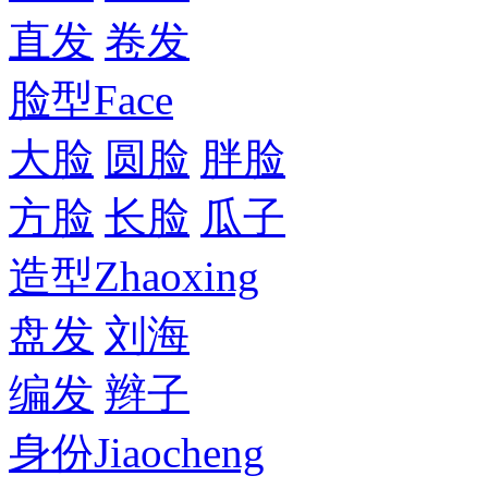
直发
卷发
脸型
Face
大脸
圆脸
胖脸
方脸
长脸
瓜子
造型
Zhaoxing
盘发
刘海
编发
辫子
身份
Jiaocheng