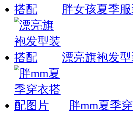
胖女孩夏季服
漂亮旗袍发型
胖mm夏季