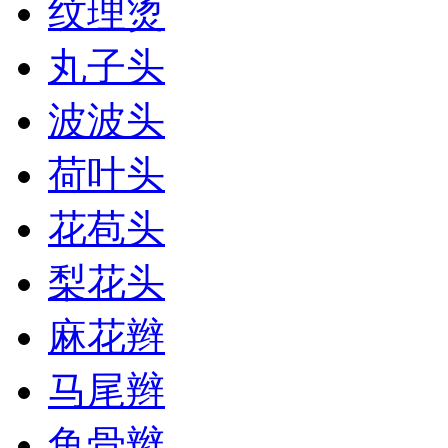
纹理烫
丸子头
波波头
荷叶头
花苞头
梨花头
麻花辫
马尾辫
鱼骨辫