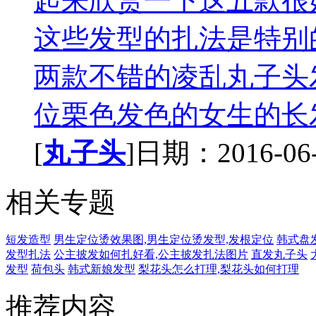
起来欣赏一下这五款很
这些发型的扎法是特别
两款不错的凌乱丸子头
位栗色发色的女生的长发
[
丸子头
]日期：2016-06-2
相关专题
短发造型
男生定位烫效果图,男生定位烫发型,发根定位
韩式盘
发型扎法
公主披发如何扎好看,公主披发扎法图片
直发丸子头
发型
荷包头
韩式新娘发型
梨花头怎么打理,梨花头如何打理
推荐内容