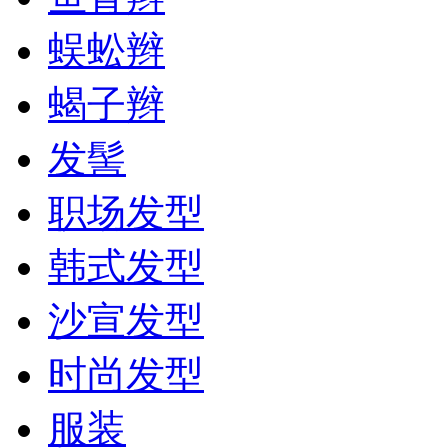
蜈蚣辫
蝎子辫
发髻
职场发型
韩式发型
沙宣发型
时尚发型
服装