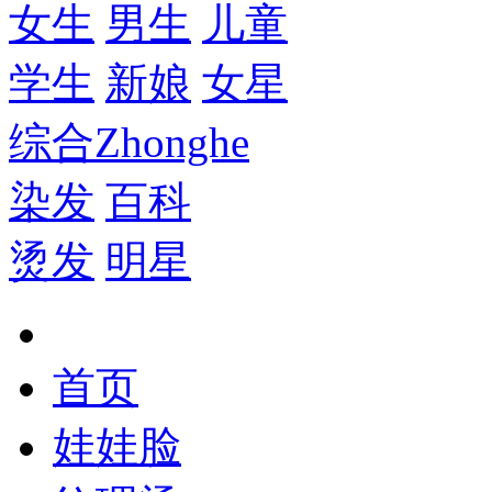
女生
男生
儿童
学生
新娘
女星
综合
Zhonghe
染发
百科
烫发
明星
首页
娃娃脸