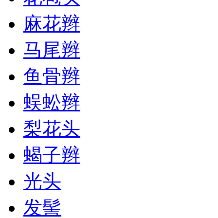
麻花辫
马尾辫
鱼骨辫
蜈蚣辫
梨花头
蝎子辫
光头
发髻