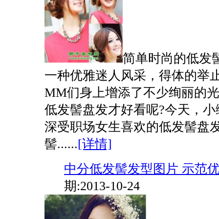
简单时尚的低发
一种优雅迷人风采，得体的举
MM们身上增添了不少绚丽的
低发髻盘发才好看呢?今天，小
深受职场女生喜欢的低发髻盘发
髻......
[详情]
中分低发髻发型图片 示范
期:2013-10-24