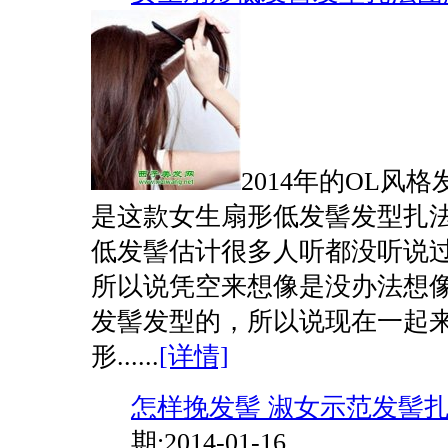
2014年的OL风
是这款女生扇形低发髻发型扎
低发髻估计很多人听都没听说
所以说凭空来想像是没办法想
发髻发型的，所以说现在一起
形......
[详情]
怎样挽发髻 淑女示范发髻
期:2014-01-16