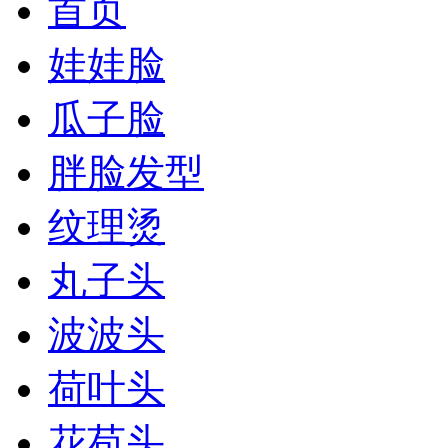
首页
娃娃脸
瓜子脸
胖脸发型
纹理烫
丸子头
波波头
荷叶头
花苞头