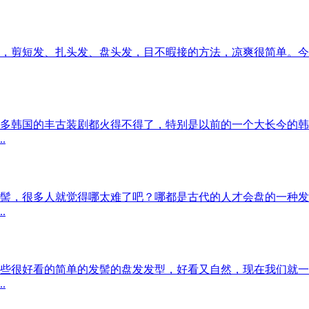
，剪短发、扎头发、盘头发，目不暇接的方法，凉爽很简单。今
多韩国的丰古装剧都火得不得了，特别是以前的一个大长今的韩
.
髻，很多人就觉得哪太难了吧？哪都是古代的人才会盘的一种发
.
些很好看的简单的发髻的盘发发型，好看又自然，现在我们就一
.