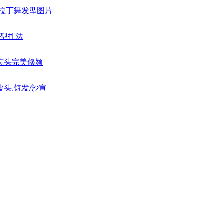
生拉丁舞发型图片
发型扎法
花苞头完美修颜
波头,短发/沙宣