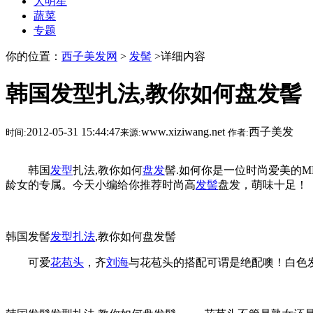
大明星
蔬菜
专题
你的位置：
西子美发网
>
发髻
>详细内容
韩国发型扎法,教你如何盘发髻
2012-05-31 15:44:47
www.xiziwang.net
西子美发
时间:
来源:
作者:
韩国
发型
扎法,教你如何
盘发
髻.如何你是一位时尚爱美的
龄女的专属。今天小编给你推荐时尚高
发髻
盘发，萌味十足！
韩国发髻
发型扎法
,教你如何盘发髻
可爱
花苞头
，齐
刘海
与花苞头的搭配可谓是绝配噢！白色