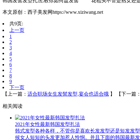
韩国发髻发型扎法,教你如何盘发髻 花苞头不管是熟女还是
本文原创：西子美发网https://www.xiziwang.net
共9页:
上一页
1
2
3
4
5
6
7
8
9
下一页
【上一篇：
适合职场女生发髻发型,宴会也适合哦
】
【下一篇
相关阅读
2021年女性最新韩国发型扎法
韩式发型各种各样，不管你是喜欢长发发型还是短发发型
候女人短短的头发更加惹人怜悯。并且下面的韩国最新发.