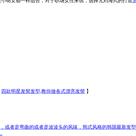
小萌女都一样适合，对于职场女性来说，选择无刘海式的打造
：
四款明星发髻发型,教你做各式漂亮发髻
】
，或者是弯曲的或者是波波头的风味，韩式风格的韩国最新发型
.