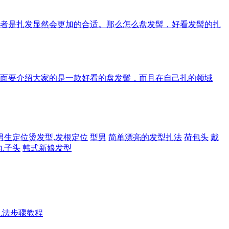
者是扎发显然会更加的合适。那么怎么盘发髻，好看发髻的扎
面要介绍大家的是一款好看的盘发髻，而且在自己扎的领域
男生定位烫发型,发根定位
型男
简单漂亮的发型扎法
荷包头
戴
丸子头
韩式新娘发型
扎法步骤教程