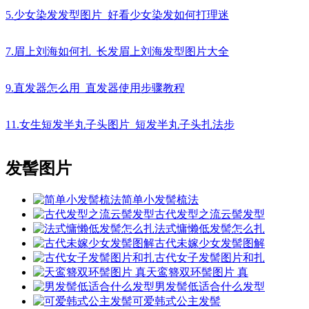
5.少女染发发型图片_好看少女染发如何打理迷
7.眉上刘海如何扎_长发眉上刘海发型图片大全
9.直发器怎么用_直发器使用步骤教程
11.女生短发半丸子头图片_短发半丸子头扎法步
发髻图片
简单小发髻梳法
古代发型之流云髻发型
法式慵懒低发髻怎么扎
古代未嫁少女发髻图解
古代女子发髻图片和扎
天鸾簪双环髻图片 真
男发髻低适合什么发型
可爱韩式公主发髻