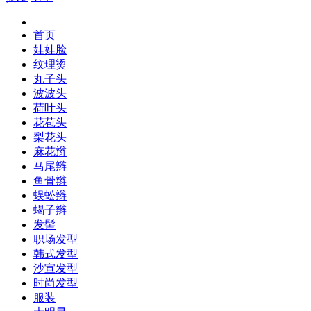
首页
娃娃脸
纹理烫
丸子头
波波头
荷叶头
花苞头
梨花头
麻花辫
马尾辫
鱼骨辫
蜈蚣辫
蝎子辫
发髻
职场发型
韩式发型
沙宣发型
时尚发型
服装