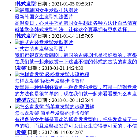
[
韩式发型
]日期：2021-01-05 09:53:17
最新韩国女生发型扎法图片
高温夏日，心灵手巧的韩国女生想出各种方法让自己清爽
就能学会韩式发型扎法，让你这个夏季拥有更多选择。 ..
[
韩式发型
]日期：2021-01-14 11:57:05
韩式古装盘发髻发型图片
我们都很喜欢看韩剧，韩国的古装剧也是很好看的，有很
在我们就一起来欣赏一下这些不错的韩式的古装的盘发的.
[
发髻
]日期：2018-01-21 14:24:30
怎样盘发髻 轻松盘发髻步骤教程
发髻是一种特别好看的一种盘发的发型，可是一听到盘发
的方法也是很简单的，现在我们就一起来看看要怎么盘发.
[
造型方法
]日期：2018-01-20 11:35:44
怎么盘发髻 简单盘发髻的步骤图解
有很多的女生都是喜欢选择盘发发型的，把头发盘成了一
单的哦。而且发髻盘发是可以让女生变得更可爱的，不信.
[
发髻
]日期：2017-09-14 00:42:07