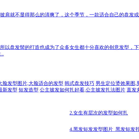
披肩就不显得那么的清爽了，这个季节，一款适合自己的盘发或
所以盘发髻的打造也成为了众多女生都十分喜欢的创意发型，下
.
大脸发型图片,大脸适合的发型
韩式盘发技巧
男生定位烫效果图,
最新发型
短发造型
公主披发如何扎好看,公主披发扎法图片
直发
2.女生有层次的发型如何扎
4.黑发短发发型图片_黑发短发