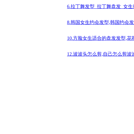
6.拉丁舞发型_拉丁舞盘发_女
8.韩国女生约会发型,韩国约会
10.方脸女生适合的盘发发型,
12.波波头怎么剪,自己怎么剪波