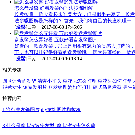
怎么盘发髻 好看发髻的扎法步骤图解
长发披肩，确实看起来唯美大方，但是似乎在夏天，长发
法步骤图解是怎样的？ 首先，我们将自己的长发梳理一..
[
发髻
]日期：2017-08-08 17:45:06
盘发髻怎么弄好看 五款好看盘发髻图片
好看的一款盘发髻，加上是用很有魅力的质感去打造的，
下，也可以扎得很好看的盘发髻哦！ 因为是蓬松的一款盘.
[
发髻
]日期：2017-01-06 10:18:14
相关专题
圆脸适合的发型
清爽小平头
梨花头怎么打理,梨花头如何打理
眼镜女生
短卷发图片
短发纹理烫如何打理
韩式马尾发型
男生
推荐内容
1.流行美发饰图片,diy发饰图片和教程
3.什么是摩卡波波头发型_摩卡波波头怎么剪