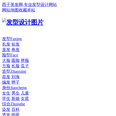
西子美发网,专业发型设计网站
网站地图
收藏本站
发型
Faxing
长发
短发
直发
卷发
脸型
Face
大脸
圆脸
胖脸
方脸
长脸
瓜子
造型
Zhaoxing
盘发
刘海
编发
辫子
身份
Jiaocheng
女生
男生
儿童
学生
新娘
女星
综合
Zhonghe
染发
百科
烫发
明星