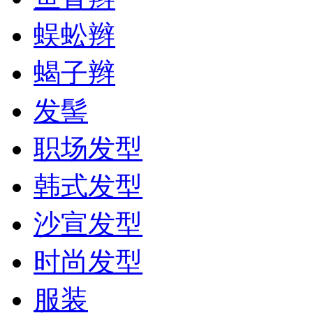
蜈蚣辫
蝎子辫
发髻
职场发型
韩式发型
沙宣发型
时尚发型
服装