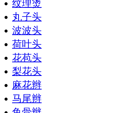
纹理烫
丸子头
波波头
荷叶头
花苞头
梨花头
麻花辫
马尾辫
鱼骨辫