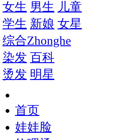
女生
男生
儿童
学生
新娘
女星
综合
Zhonghe
染发
百科
烫发
明星
首页
娃娃脸