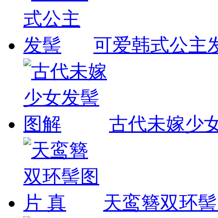
可爱韩式公主
古代未嫁少
天鸾簪双环髻