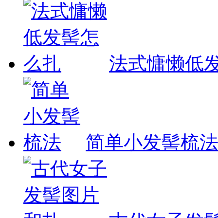
法式慵懒低
简单小发髻梳