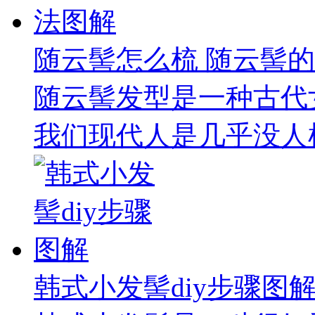
随云髻怎么梳 随云髻
随云髻发型是一种古代
我们现代人是几乎没人梳
韩式小发髻diy步骤图