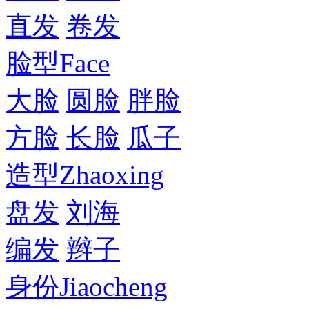
直发
卷发
脸型
Face
大脸
圆脸
胖脸
方脸
长脸
瓜子
造型
Zhaoxing
盘发
刘海
编发
辫子
身份
Jiaocheng