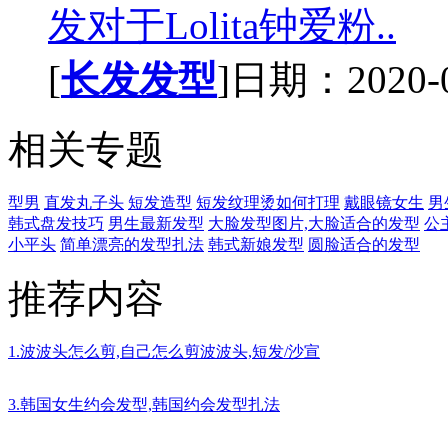
发对于Lolita钟爱粉..
[
长发发型
]日期：2020-01
相关专题
型男
直发丸子头
短发造型
短发纹理烫如何打理
戴眼镜女生
男
韩式盘发技巧
男生最新发型
大脸发型图片,大脸适合的发型
公
小平头
简单漂亮的发型扎法
韩式新娘发型
圆脸适合的发型
推荐内容
1.波波头怎么剪,自己怎么剪波波头,短发/沙宣
3.韩国女生约会发型,韩国约会发型扎法