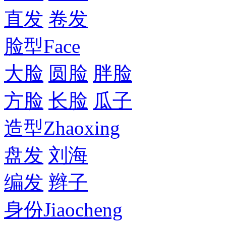
直发
卷发
脸型
Face
大脸
圆脸
胖脸
方脸
长脸
瓜子
造型
Zhaoxing
盘发
刘海
编发
辫子
身份
Jiaocheng