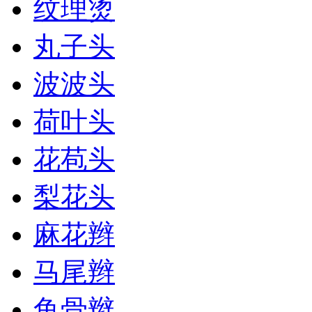
纹理烫
丸子头
波波头
荷叶头
花苞头
梨花头
麻花辫
马尾辫
鱼骨辫