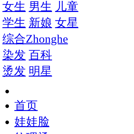
女生
男生
儿童
学生
新娘
女星
综合
Zhonghe
染发
百科
烫发
明星
首页
娃娃脸