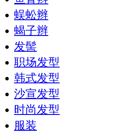
蜈蚣辫
蝎子辫
发髻
职场发型
韩式发型
沙宣发型
时尚发型
服装