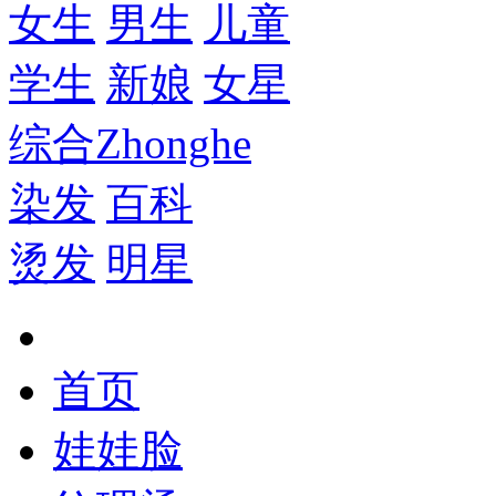
女生
男生
儿童
学生
新娘
女星
综合
Zhonghe
染发
百科
烫发
明星
首页
娃娃脸