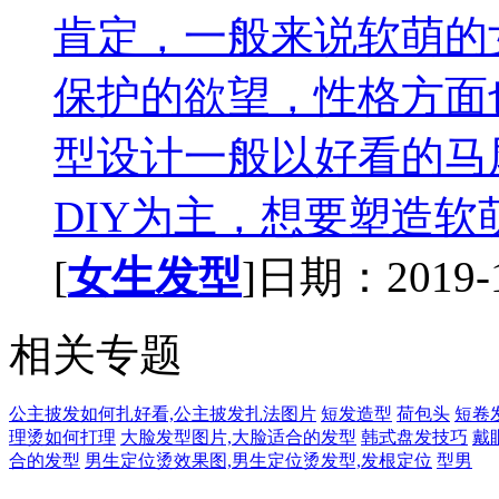
肯定，一般来说软萌的
保护的欲望，性格方面
型设计一般以好看的马
DIY为主，想要塑造软萌
[
女生发型
]日期：2019-12
相关专题
公主披发如何扎好看,公主披发扎法图片
短发造型
荷包头
短卷
理烫如何打理
大脸发型图片,大脸适合的发型
韩式盘发技巧
戴
合的发型
男生定位烫效果图,男生定位烫发型,发根定位
型男