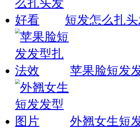
短发怎么扎头
苹果脸短发
外翘女生短