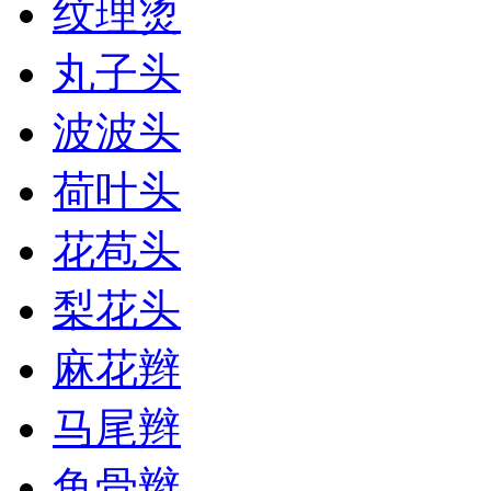
纹理烫
丸子头
波波头
荷叶头
花苞头
梨花头
麻花辫
马尾辫
鱼骨辫