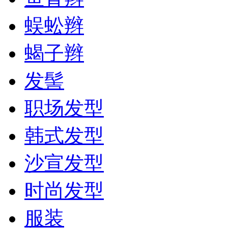
蜈蚣辫
蝎子辫
发髻
职场发型
韩式发型
沙宣发型
时尚发型
服装