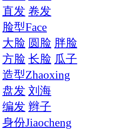
直发
卷发
脸型
Face
大脸
圆脸
胖脸
方脸
长脸
瓜子
造型
Zhaoxing
盘发
刘海
编发
辫子
身份
Jiaocheng