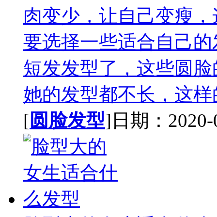
肉变少，让自己变瘦，
要选择一些适合自己的
短发发型了，这些圆脸
她的发型都不长，这样的
[
圆脸发型
]日期：2020-04