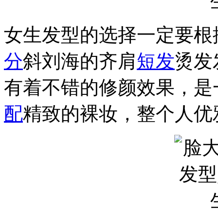
女生发型的选择一定要根
分
斜刘海的齐肩
短发
烫发
有着不错的修颜效果，是
配
精致的裸妆，整个人优