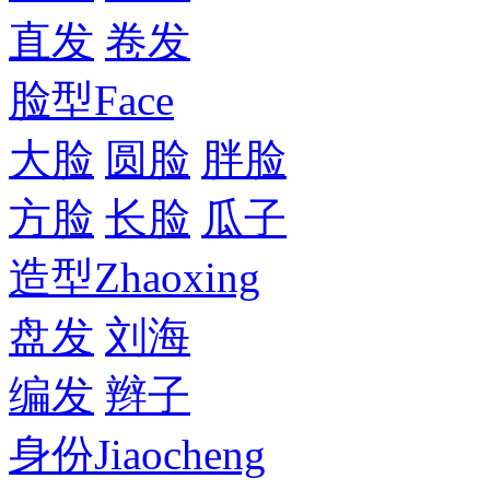
直发
卷发
脸型
Face
大脸
圆脸
胖脸
方脸
长脸
瓜子
造型
Zhaoxing
盘发
刘海
编发
辫子
身份
Jiaocheng