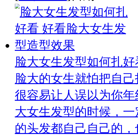
脸大女生发型如何扎好
脸大的女生就怕把自己
很容易让人误以为你年
大女生发型的时候，一
的头发都自己自己的，