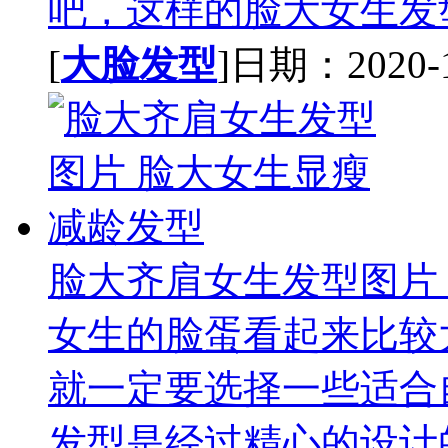
吧，这样的脸大女生发型
[
大脸发型
]日期：2020-11
脸大齐肩女生发型图片
女生的脸蛋看起来比较
就一定要选择一些适合
发型是经过精心的设计