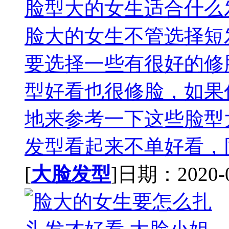
脸型大的女生适合什么
脸大的女生不管选择短
要选择一些有很好的修
型好看也很修脸，如果
地来参考一下这些脸型
发型看起来不单好看，同
[
大脸发型
]日期：2020-02