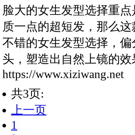
脸大的女生发型选择重点
质一点的超短发，那么这
不错的女生发型选择，偏
头，塑造出自然上镜的效
https://www.xiziwang.net
共3页:
上一页
1