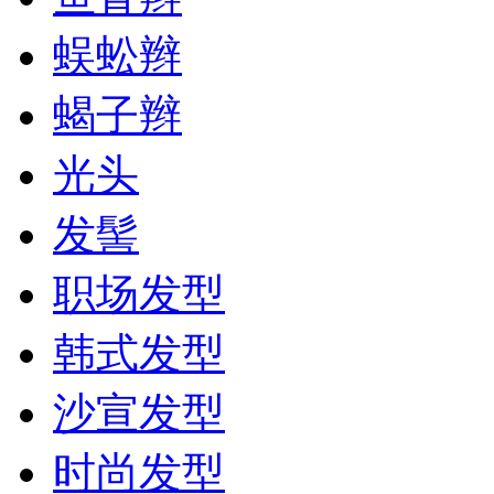
蜈蚣辫
蝎子辫
光头
发髻
职场发型
韩式发型
沙宣发型
时尚发型