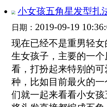
小女孩五角星发型扎
2019-09-19 10:36
日期：
现在已经不是重男轻女
生女孩子，主要的一个
看，打扮起来特别的可
种，比如目前最火的一
们就一起来看看小女孩