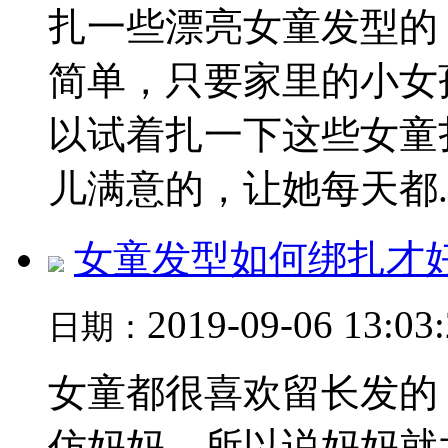
扎一些漂亮女童发型的
简单，只要家里的小女
以试着扎一下这些女童
儿满意的，让她每天都..
女童发型如何绑扎才
2019-09-06 13:03
日期：
女童都很喜欢留长发的
仿妈妈，所以说妈妈就