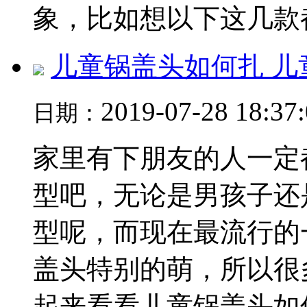
象，比如想以下这几款都.
儿童锅盖头如何扎 
2019-07-28 18:37
日期：
家里有下朋友的人一定
型吧，无论是男孩子还
型呢，而现在最流行的
盖头特别的萌，所以很
起来看看儿童锅盖头如