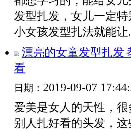
都想学习的，能给女儿
发型扎发，女儿一定特
小女孩发型扎法就能让..
漂亮的女童发型扎发
看
2019-09-07 17:44
日期：
爱美是女人的天性，很
别人扎好看的头发，这