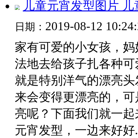
儿童元宵发型图片 
2019-08-12 10:24
日期：
家有可爱的小女孩，妈
法地去给孩子扎各种可
就是特别洋气的漂亮头
来会变得更漂亮的，可
亮呢？下面我们就一起
元宵发型，一边来好好..