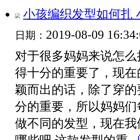
小孩编织发型如何扎
2019-08-09 16:34
日期：
对于很多妈妈来说怎么
得十分的重要了，现在
颖而出的话，除了穿的
分的重要，所以妈妈们
做不同的发型，现在我