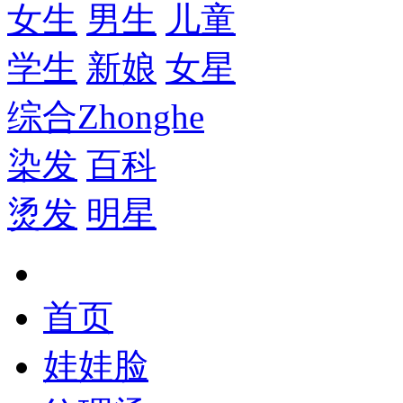
女生
男生
儿童
学生
新娘
女星
综合
Zhonghe
染发
百科
烫发
明星
首页
娃娃脸