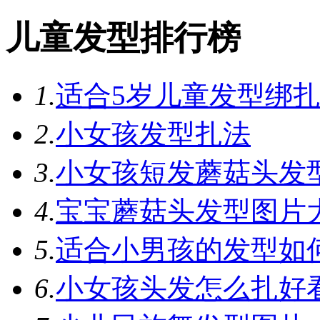
儿童发型排行榜
1.
适合5岁儿童发型绑
2.
小女孩发型扎法
3.
小女孩短发蘑菇头发
4.
宝宝蘑菇头发型图片
5.
适合小男孩的发型如
6.
小女孩头发怎么扎好