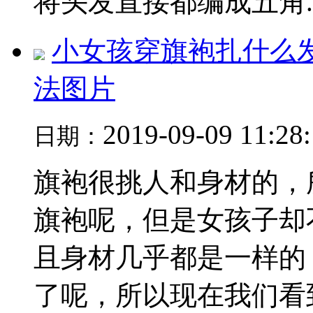
将头发直接都编成五角..
小女孩穿旗袍扎什么
法图片
2019-09-09 11:28
日期：
旗袍很挑人和身材的，
旗袍呢，但是女孩子却
且身材几乎都是一样的
了呢，所以现在我们看