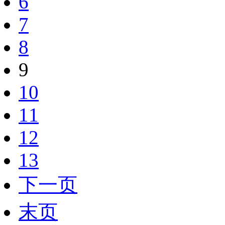
6
7
8
9
10
11
12
13
下一页
末页