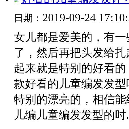
2019-09-24 17:10
日期：
女儿都是爱美的，有一
了，然后再把头发给扎
起来就是特别的好看的
款好看的儿童编发发型
特别的漂亮的，相信能
儿编儿童编发发型的时..