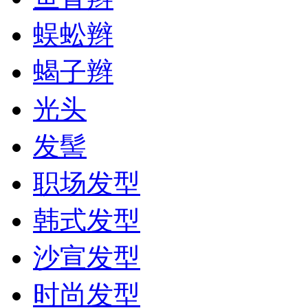
蜈蚣辫
蝎子辫
光头
发髻
职场发型
韩式发型
沙宣发型
时尚发型