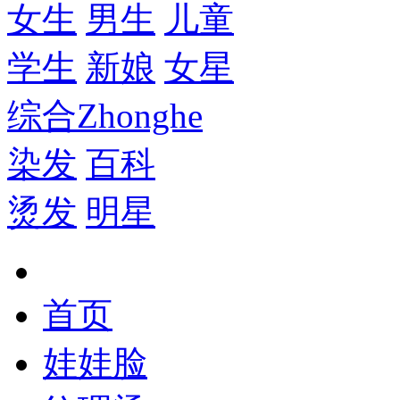
女生
男生
儿童
学生
新娘
女星
综合
Zhonghe
染发
百科
烫发
明星
首页
娃娃脸