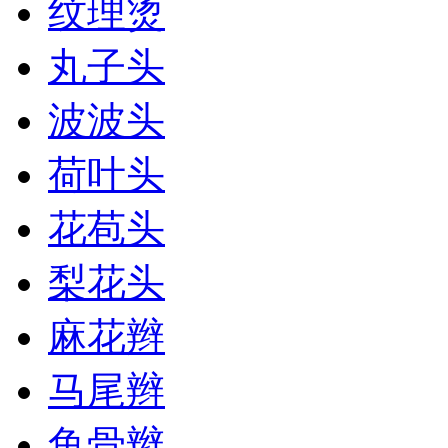
纹理烫
丸子头
波波头
荷叶头
花苞头
梨花头
麻花辫
马尾辫
鱼骨辫