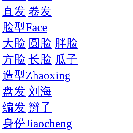
直发
卷发
脸型
Face
大脸
圆脸
胖脸
方脸
长脸
瓜子
造型
Zhaoxing
盘发
刘海
编发
辫子
身份
Jiaocheng