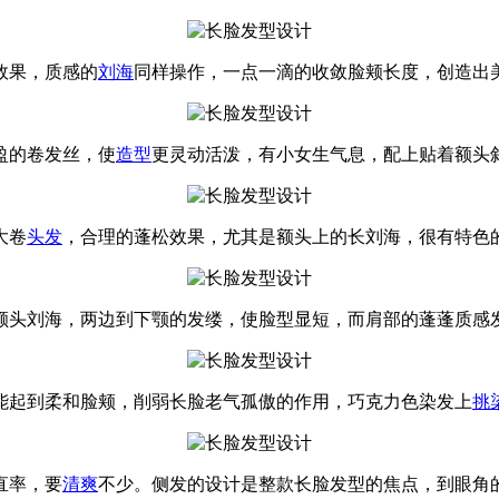
效果，质感的
刘海
同样操作，一点一滴的收敛脸颊长度，创造出
盈的卷发丝，使
造型
更灵动活泼，有小女生气息，配上贴着额头
大卷
头发
，合理的蓬松效果，尤其是额头上的长刘海，很有特色
额头刘海，两边到下颚的发缕，使脸型显短，而肩部的蓬蓬质感
能起到柔和脸颊，削弱长脸老气孤傲的作用，巧克力色染发上
挑
直率，要
清爽
不少。侧发的设计是整款长脸发型的焦点，到眼角