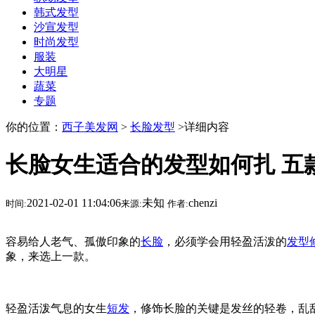
韩式发型
沙宣发型
时尚发型
服装
大明星
蔬菜
专题
你的位置：
西子美发网
>
长脸发型
>详细内容
长脸女生适合的发型如何扎 五
2021-02-01 11:04:06
未知
chenzi
时间:
来源:
作者:
容易给人老气、孤傲印象的
长脸
，必须学会用轻盈活泼的
发型
象，来选上一款。
轻盈活泼气息的女生
短发
，修饰长脸的关键是发丝的轻卷，乱