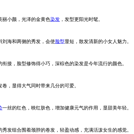
美丽小颜，光泽的金黄色
染发
，发型更阳光时髦。
斜刘海和两侧的秀发，会使
脸型
显短，散发清新的小女人魅力。
的衔接，脸型修饰得小巧，深棕色的染发是今年流行的颜色。
发卷，显得大气同时带来几分的可爱。
染
一丝的红色，映红肤色，增加健康元气的作用，显甜美年轻。
的秀发组合围着颈脖的卷发，轻盈动感，充满活泼女生的感觉。