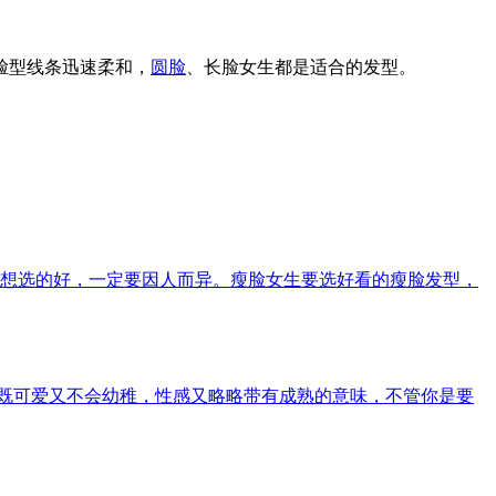
脸型线条迅速柔和，
圆脸
、长脸女生都是适合的发型。
想选的好，一定要因人而异。瘦脸女生要选好看的瘦脸发型，
既可爱又不会幼稚，性感又略略带有成熟的意味，不管你是要