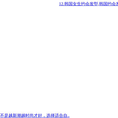
12.韩国女生约会发型,韩国约会
不是越新潮越时尚才好，选择适合自..