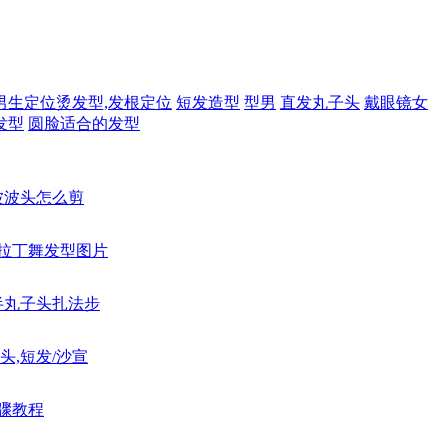
男生定位烫发型,发根定位
短发造型
型男
直发丸子头
戴眼镜女
发型
圆脸适合的发型
波波头怎么剪
生拉丁舞发型图片
半丸子头扎法步
头,短发/沙宣
步骤教程