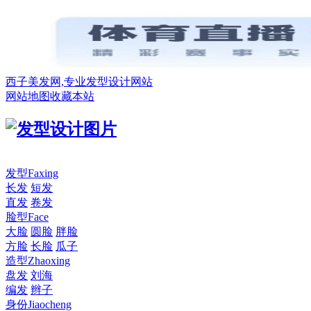
西子美发网,专业发型设计网站
网站地图
收藏本站
发型
Faxing
长发
短发
直发
卷发
脸型
Face
大脸
圆脸
胖脸
方脸
长脸
瓜子
造型
Zhaoxing
盘发
刘海
编发
辫子
身份
Jiaocheng