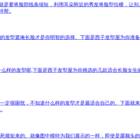
就是要将脸部线条缩短，利用耳朵附近的秀发将脸型拉横，让别
帮..
的发型遮掩长脸才是你明智的选择。下面是西子发型屋为你准备的
么样的发型呢,下面是西子发型屋为你挑选的几款适合长脸女生的
一定很困扰，不知道什么样的发型才是最适合自己的。下面就来
.
死规矩来的。就像图中模特为我们展示的一样，即使是露额头的