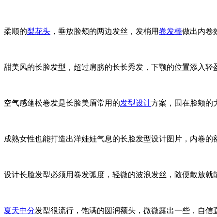
柔顺的
梨花头
，垂放脸颊的两边发丝，发梢用
卷发棒
做出内卷
甜美风的长脸发型，超过肩膀的长长秀发，下颚的位置添入轻
空气感蓬松卷发是长脸美眉常用的
发型设计
方案，围在脸颊的
成熟女性也能打造出洋娃娃气息的长脸发型设计图片，内卷的
设计长脸发型必须用卷发弧度，轻微的波浪发丝，随便散放就
夏天
中分
发型很流行，饱满的圆润额头，微微露出一些，自信