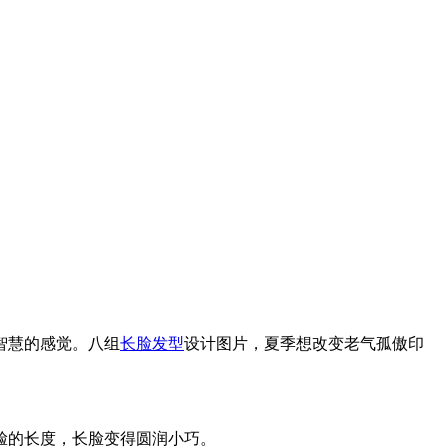
智慧的感觉。八组
长脸发型
设计图片，夏季想改变老气孤傲印
脸的长度，长脸变得圆润小巧。