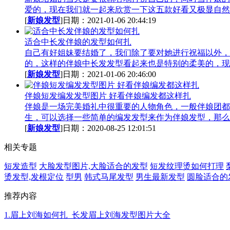
爱的，现在我们就一起来欣赏一下这五款好看又极显自然.
[
新娘发型
]日期：2021-01-06 20:44:19
适合中长发伴娘的发型如何扎
自己有好姐妹要结婚了，我们除了要对她进行祝福以外，
的，这样的伴娘中长发发型看起来也是特别的柔美的，现在
[
新娘发型
]日期：2021-01-06 20:46:00
伴娘短发编发发型图片 好看伴娘编发都这样扎
伴娘是一场完美婚礼中很重要的人物角色，一般伴娘团都
生，可以选择一些简单的编发发型来作为伴娘发型，那么什
[
新娘发型
]日期：2020-08-25 12:01:51
相关专题
短发造型
大脸发型图片,大脸适合的发型
短发纹理烫如何打理
烫发型,发根定位
型男
韩式马尾发型
男生最新发型
圆脸适合的
推荐内容
1.眉上刘海如何扎_长发眉上刘海发型图片大全