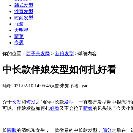
韩式发型
沙宣发型
时尚发型
服装
大明星
蔬菜
专题
你的位置：
西子美发网
>
新娘发型
>详细内容
中长款伴娘发型如何扎好看
2021-02-10 14:05:45
未知
ayao
时间:
来源:
作者:
介于
长发
和
短发
之间的中长款
发型
，一直都是发型圈中很流行
可以。伴娘发型如何扎
好看
又不会抢了
新娘
的风头呢？今天小
长
圆脸
的清纯系女生，一款微卷的中长款发型，
偏分
之后在一