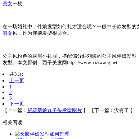
美女
一枚。
在一场婚礼中，伴娘发型如何扎才适合呢？一般中长款发型的
淑女
风，作为伴娘发型很适合。
公主风粉色的露肩小礼服，搭配偏分斜刘海的公主风伴娘发型
发型。本文原创：西子美发网https://www.xiziwang.net
共3页:
上一页
1
2
3
下一页
【上一篇：
鲜花新娘丸子头发型图片
】
【下一篇：没有了 】
相关阅读