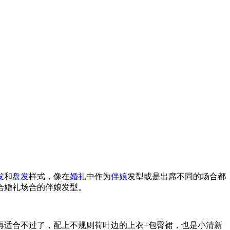
发
和
盘发
样式，像在
婚礼
中作为
伴娘
发型或是出席不同的场合都
合婚礼场合的伴娘发型。
再适合不过了，配上不规则荷叶边的上衣+包臀裙，也是小清新