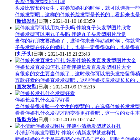
长脸伴娘发型如何打理
头发比较长的女生，在参加婚礼的时候，就可以选择一些
伴娘发型吧，这样的伴娘长脸发型是长长的，看起来也是.
[
新娘发型
]日期：2021-01-10 18:03:59
伴娘发型可以用丸子头吗 伴娘丸子头发型图片欣赏
当你的好朋友要结婚了，邀请你来当伴妨姝时候，你就需
子头发型在好友的婚礼上，也是一定很得体的，也是很有.
[
丸子头
]日期：2021-01-15 21:23:43
伴娘长发直发如何扎 好看伴娘长发直发发型图片大全
有很多的女生要当伴娘了，这时候你可以把头发给留得稍
五款好看的伴娘直发发型吧，这些伴娘披肩发型长长的，.
[
直发发型
]日期：2021-01-09 17:52:15
伴娘长发扎什么发型好看
当伴娘是很考验一个女生的智慧的，在选择伴娘长发发型
看看伴娘扎什么发型才能变得更好看吧，这一位的女生本.
[
造型方法
]日期：2021-01-05 10:17:47
小清新伴娘发型图片 伴娘小清新发型就这样扎
新娘结婚的当天是要很精心地打扮自己的，同时当伴娘的