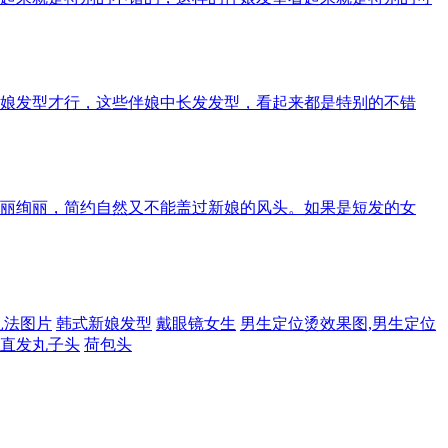
娘发型才行，这些伴娘中长发发型，看起来都是特别的不错
丽绚丽，简约自然又不能盖过新娘的风头。如果是短发的女
扎法图片
韩式新娘发型
戴眼镜女生
男生定位烫效果图,男生定位
直发丸子头
荷包头