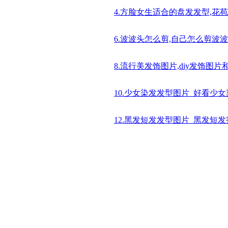
4.方脸女生适合的盘发发型,花
6.波波头怎么剪,自己怎么剪波波
8.流行美发饰图片,diy发饰图片
10.少女染发发型图片_好看少
12.黑发短发发型图片_黑发短