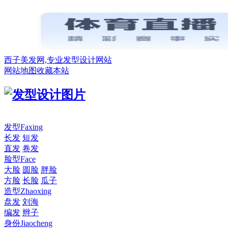
西子美发网,专业发型设计网站
网站地图
收藏本站
发型
Faxing
长发
短发
直发
卷发
脸型
Face
大脸
圆脸
胖脸
方脸
长脸
瓜子
造型
Zhaoxing
盘发
刘海
编发
辫子
身份
Jiaocheng