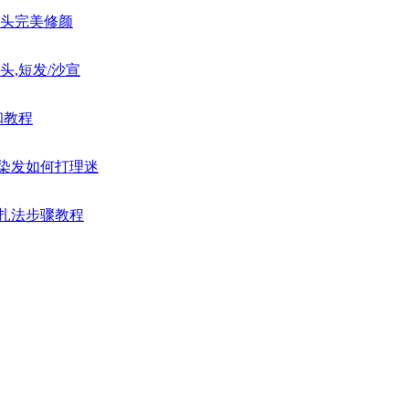
苞头完美修颜
头,短发/沙宣
和教程
女染发如何打理迷
发扎法步骤教程