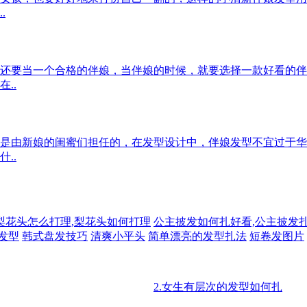
.
还要当一个合格的伴娘，当伴娘的时候，就要选择一款好看的伴
..
是由新娘的闺蜜们担任的，在发型设计中，伴娘发型不宜过于华
..
梨花头怎么打理,梨花头如何打理
公主披发如何扎好看,公主披发
发型
韩式盘发技巧
清爽小平头
简单漂亮的发型扎法
短卷发图片
2.女生有层次的发型如何扎