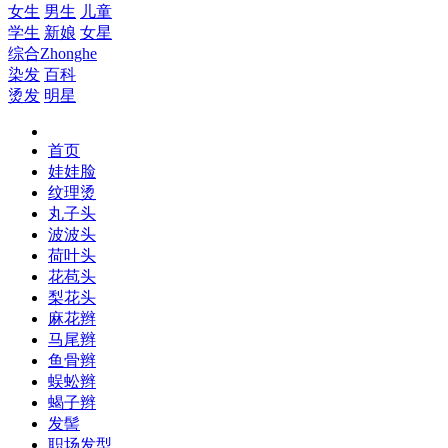
女生
男生
儿童
学生
新娘
女星
综合
Zhonghe
染发
百科
烫发
明星
首页
娃娃脸
纹理烫
丸子头
波波头
荷叶头
花苞头
梨花头
麻花辫
马尾辫
鱼骨辫
蜈蚣辫
蝎子辫
发髻
职场发型