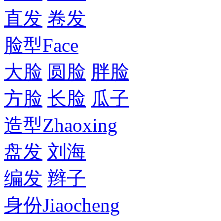
直发
卷发
脸型
Face
大脸
圆脸
胖脸
方脸
长脸
瓜子
造型
Zhaoxing
盘发
刘海
编发
辫子
身份
Jiaocheng