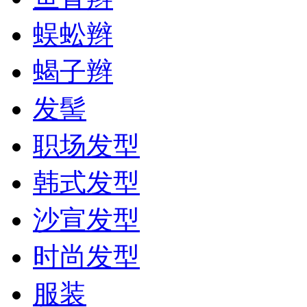
蜈蚣辫
蝎子辫
发髻
职场发型
韩式发型
沙宣发型
时尚发型
服装