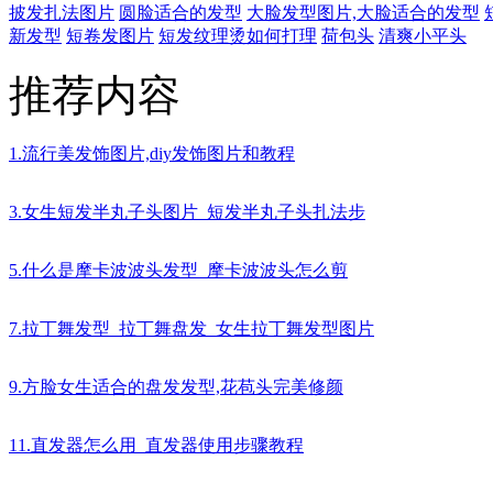
披发扎法图片
圆脸适合的发型
大脸发型图片,大脸适合的发型
新发型
短卷发图片
短发纹理烫如何打理
荷包头
清爽小平头
推荐内容
1.流行美发饰图片,diy发饰图片和教程
3.女生短发半丸子头图片_短发半丸子头扎法步
5.什么是摩卡波波头发型_摩卡波波头怎么剪
7.拉丁舞发型_拉丁舞盘发_女生拉丁舞发型图片
9.方脸女生适合的盘发发型,花苞头完美修颜
11.直发器怎么用_直发器使用步骤教程