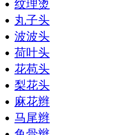
纹理烫
丸子头
波波头
荷叶头
花苞头
梨花头
麻花辫
马尾辫
鱼骨辫