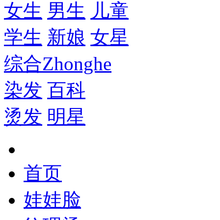
女生
男生
儿童
学生
新娘
女星
综合
Zhonghe
染发
百科
烫发
明星
首页
娃娃脸