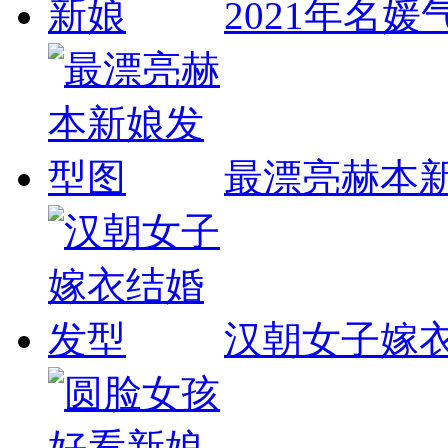
2021年名
最漂亮赫本
汉朝女子嫁