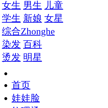
女生
男生
儿童
学生
新娘
女星
综合
Zhonghe
染发
百科
烫发
明星
首页
娃娃脸