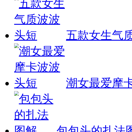
五款女生气
潮女最爱摩
包包头的扎法