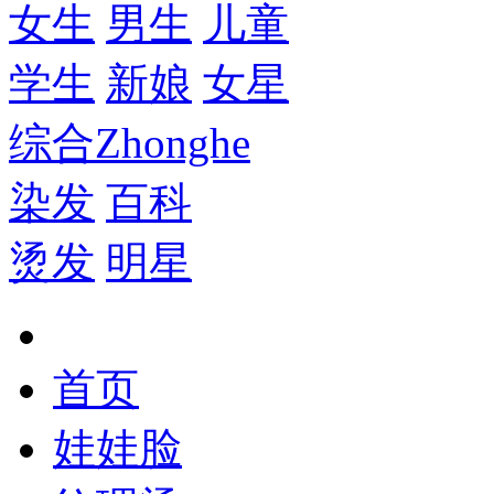
女生
男生
儿童
学生
新娘
女星
综合
Zhonghe
染发
百科
烫发
明星
首页
娃娃脸