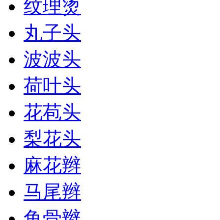
纹理烫
丸子头
波波头
荷叶头
花苞头
梨花头
麻花辫
马尾辫
鱼骨辫