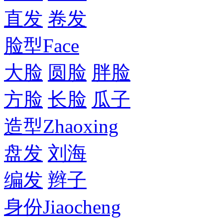
直发
卷发
脸型
Face
大脸
圆脸
胖脸
方脸
长脸
瓜子
造型
Zhaoxing
盘发
刘海
编发
辫子
身份
Jiaocheng