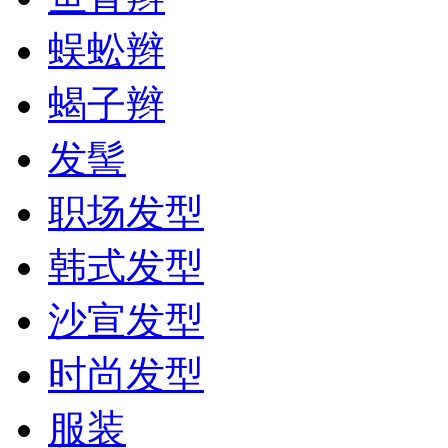
蜈蚣辫
蝎子辫
发髻
职场发型
韩式发型
沙宣发型
时尚发型
服装